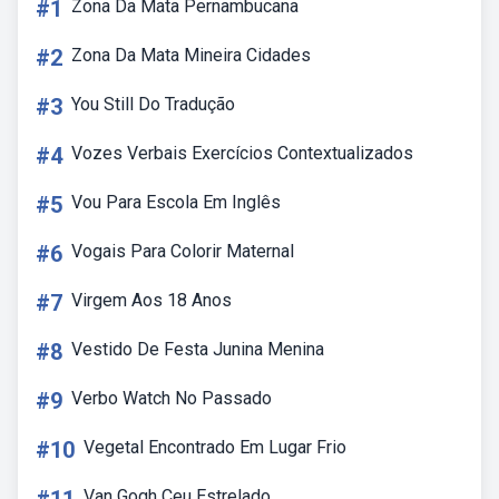
#1
Zona Da Mata Pernambucana
#2
Zona Da Mata Mineira Cidades
#3
You Still Do Tradução
#4
Vozes Verbais Exercícios Contextualizados
#5
Vou Para Escola Em Inglês
#6
Vogais Para Colorir Maternal
#7
Virgem Aos 18 Anos
#8
Vestido De Festa Junina Menina
#9
Verbo Watch No Passado
#10
Vegetal Encontrado Em Lugar Frio
Van Gogh Ceu Estrelado