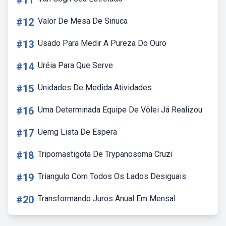
#11
#12
Valor De Mesa De Sinuca
#13
Usado Para Medir A Pureza Do Ouro
#14
Uréia Para Que Serve
#15
Unidades De Medida Atividades
#16
Uma Determinada Equipe De Vôlei Já Realizou
#17
Uemg Lista De Espera
#18
Tripomastigota De Trypanosoma Cruzi
#19
Triangulo Com Todos Os Lados Desiguais
#20
Transformando Juros Anual Em Mensal