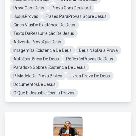
ProvaCom Deus
Prova Com DeusIurd
JususProvas
Frases ParaProvas Sobre Jesus
Cinco ViasDa Existência De Deus
Texto DaRessurreição De Jesus
Adiventa ProvaQue Deus
ImagemDa Existência De Deus
Deus NãoDa a Prova
AutoExistência De Deus
ReflexãoProvas De Deus
Paradoxo Sobrea Existencia De Jesus
P. ModeloDe Prova Biblica
Livroa Prova De Deus
DocumentosDe Jesus
O Que E JesusEle Existiu Provas