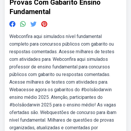
Provas Com Gabarito Ensino
Fundamental
Webconfira aqui simulados nível fundamental
completo para concursos públicos com gabarito ou
respostas comentadas. Acesse milhares de testes
com atividades para. Webconfira aqui simulados
professor de ensino fundamental para concursos
públicos com gabarito ou respostas comentadas.
Acesse milhares de testes com atividades para.
Webacesse agora os gabaritos do #bolsãodarwin
ensino médio 2025. Atenção, participantes do
#bolsãodarwin 2025 para o ensino médio! As vagas
ofertadas são. Webquestões de concurso para ibam
nível fundamental. Milhares de questões de provas
organizadas, atualizadas e comentadas por