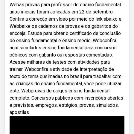
Webas provas para professor de ensino fundamental
anos iniciais foram aplicadas em 22 de setembro.
Confira a correção em vídeo por meio do link abaixo e.
Webbaixe os cadernos de provas e os gabaritos do
encceja. Estude para obter o certificado de conclusão
do ensino fundamental e ensino médio. Webconfira
aqui simulados ensino fundamental para concursos
públicos com gabarito ou respostas comentadas.
Acesse milhares de testes com atividades para
treinar. Webconfira a atividade de interpretação de
texto do tema queimadas no brasil para trabalhar com
as crianças do ensino fundamental, você pode utilizar
este. Webprovas de cargos ensino fundamental
completo. Concursos públicos com inscrições abertas
e previstas, empregos, estágios, provas, simulados,
apostilas.