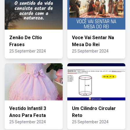
Zenão De Cítio
Voce Vai Sentar Na
Frases
Mesa Do Rei
25 September 2024
25 September 2024
Vestido Infantil 3
Um Cilindro Circular
Anos Para Festa
Reto
25 September 2024
25 September 2024