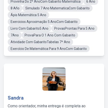
Provinha Do 2º AnoCom Gabarito Matemática
6 Ano
8 Año
Simulado 7 Ano MatematicaCom Gabarito
Ápis Matemática 5 Ano
Exercicios Aproximação 5 AnoCom Gabarito
Livro Com Gabarito5 Ano
ProvasProntas Para 5 Ano
7Ano
ProvaPara O 1 Ano Com Gabarito
Atividade Com GabaritoTabelas 7º Ano
Exercício De Matemática Para 9 AnoCom Gabarito
Sandra
Como orientador, minha entrega é completa ao