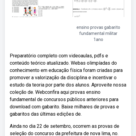
ensino provas gabarito
fundamental militar
1ano
Preparatório completo com videoaulas, pdfs e
conteúdo teórico atualizado. Webas olimpíadas do
conhecimento em educação física foram criadas para
promover a valorização da disciplina e incentivar o
estudo da teoria por parte dos alunos. Aproveite nossa
coleção de. Webconfira aqui provas ensino
fundamental de concursos públicos anteriores para
download com gabarito. Baixe milhares de provas e
gabaritos das últimas edições de.
Ainda no dia 22 de setembro, ocorrem as provas de
seleção do concurso da prefeitura de nova lima, no.