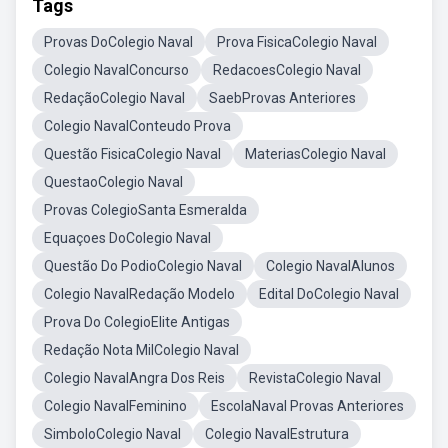
Tags
Provas DoColegio Naval
Prova FisicaColegio Naval
Colegio NavalConcurso
RedacoesColegio Naval
RedaçãoColegio Naval
SaebProvas Anteriores
Colegio NavalConteudo Prova
Questão FisicaColegio Naval
MateriasColegio Naval
QuestaoColegio Naval
Provas ColegioSanta Esmeralda
Equaçoes DoColegio Naval
Questão Do PodioColegio Naval
Colegio NavalAlunos
Colegio NavalRedação Modelo
Edital DoColegio Naval
Prova Do ColegioElite Antigas
Redação Nota MilColegio Naval
Colegio NavalAngra Dos Reis
RevistaColegio Naval
Colegio NavalFeminino
EscolaNaval Provas Anteriores
SimboloColegio Naval
Colegio NavalEstrutura