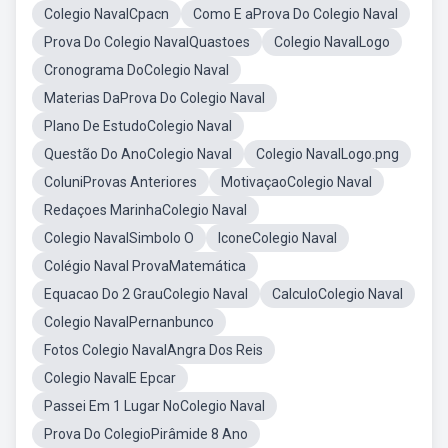
Colegio NavalCpacn
Como E aProva Do Colegio Naval
Prova Do Colegio NavalQuastoes
Colegio NavalLogo
Cronograma DoColegio Naval
Materias DaProva Do Colegio Naval
Plano De EstudoColegio Naval
Questão Do AnoColegio Naval
Colegio NavalLogo.png
ColuniProvas Anteriores
MotivaçaoColegio Naval
Redaçoes MarinhaColegio Naval
Colegio NavalSimbolo O
IconeColegio Naval
Colégio Naval ProvaMatemática
Equacao Do 2 GrauColegio Naval
CalculoColegio Naval
Colegio NavalPernanbunco
Fotos Colegio NavalAngra Dos Reis
Colegio NavalE Epcar
Passei Em 1 Lugar NoColegio Naval
Prova Do ColegioPirâmide 8 Ano