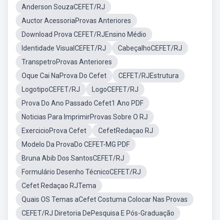
Anderson SouzaCEFET/RJ
Auctor AcessoriaProvas Anteriores
Download Prova CEFET/RJEnsino Médio
Identidade VisualCEFET/RJ
CabeçalhoCEFET/RJ
TranspetroProvas Anteriores
Oque Cai NaProva Do Cefet
CEFET/RJEstrutura
LogotipoCEFET/RJ
LogoCEFET/RJ
Prova Do Ano Passado Cefet1 Ano PDF
Noticias Para ImprimirProvas Sobre O RJ
ExercicioProva Cefet
CefetRedaçao RJ
Modelo Da ProvaDo CEFET-MG PDF
Bruna Abib Dos SantosCEFET/RJ
Formulário Desenho TécnicoCEFET/RJ
Cefet Redaçao RJTema
Quais OS Temas aCefet Costuma Colocar Nas Provas
CEFET/RJ Diretoria DePesquisa E Pós-Graduação