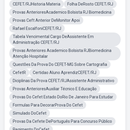
CEFET/RJHistoria Materia
Folha DeRosto CEFET/RJ
Provas AnterioresAcademico Bolsista RJ Biomedicina
Provas Ceft Anterior DeMonitor Apoi
Rafael EscalfoniCEFET/RJ
Tabela Vencimental Cargo DeAssistente Em
Administração CEFET/RJ
Provas Anteriores Academico Bolsista RJBiomedicina
Atenção Hospitalar
Questões Da Prova Do CEFET-MG Sobre Cartografia
CefetR
Certidao Aluno AprendizCEFET/RJ
Diciplinas Da Prova CEFET/RJAssistente Administrativo
Provas AnterioresAuxiliar Técnico E Educação
Provas Do Cefet Estado DoRio De Janeiro Para Estudar
Formulas Para DecorarProva Do Cefet
Simulado DoCefet
Provas Da Cefete DePortuguês Para Concurso Público
Regimento DoCefet