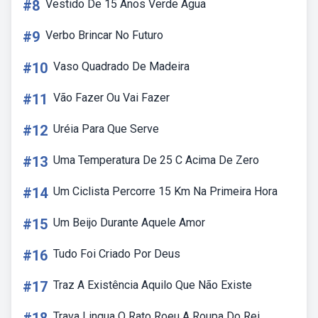
#8
Vestido De 15 Anos Verde Agua
#9
Verbo Brincar No Futuro
#10
Vaso Quadrado De Madeira
#11
Vão Fazer Ou Vai Fazer
#12
Uréia Para Que Serve
#13
Uma Temperatura De 25 C Acima De Zero
#14
Um Ciclista Percorre 15 Km Na Primeira Hora
#15
Um Beijo Durante Aquele Amor
#16
Tudo Foi Criado Por Deus
#17
Traz A Existência Aquilo Que Não Existe
Trava Lingua O Rato Roeu A Roupa Do Rei