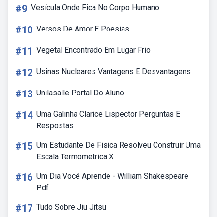
#9
Vesícula Onde Fica No Corpo Humano
#10
Versos De Amor E Poesias
#11
Vegetal Encontrado Em Lugar Frio
#12
Usinas Nucleares Vantagens E Desvantagens
#13
Unilasalle Portal Do Aluno
#14
Uma Galinha Clarice Lispector Perguntas E
Respostas
#15
Um Estudante De Fisica Resolveu Construir Uma
Escala Termometrica X
#16
Um Dia Você Aprende - William Shakespeare
Pdf
#17
Tudo Sobre Jiu Jitsu