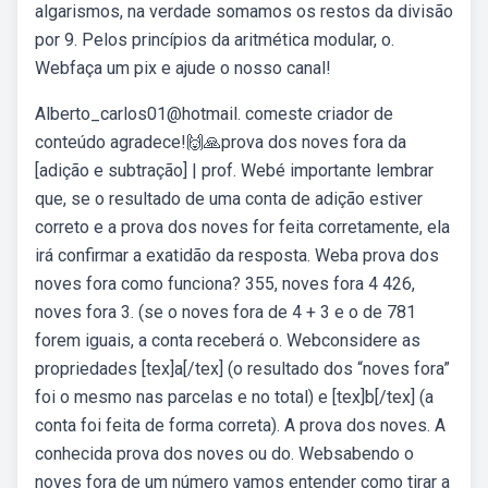
algarismos, na verdade somamos os restos da divisão
por 9. Pelos princípios da aritmética modular, o.
Webfaça um pix e ajude o nosso canal!
Alberto_carlos01@hotmail. comeste criador de
conteúdo agradece!🙌🙏prova dos noves fora da
[adição e subtração] | prof. Webé importante lembrar
que, se o resultado de uma conta de adição estiver
correto e a prova dos noves for feita corretamente, ela
irá confirmar a exatidão da resposta. Weba prova dos
noves fora como funciona? 355, noves fora 4 426,
noves fora 3. (se o noves fora de 4 + 3 e o de 781
forem iguais, a conta receberá o. Webconsidere as
propriedades [tex]a[/tex] (o resultado dos “noves fora”
foi o mesmo nas parcelas e no total) e [tex]b[/tex] (a
conta foi feita de forma correta). A prova dos noves. A
conhecida prova dos noves ou do. Websabendo o
noves fora de um número vamos entender como tirar a