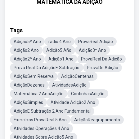
MATEMÁTICA DA ADIÇÃO
Tags
Adição5º Ano
radio 4 Ano
ProvaReal Adição
Adição2 Ano
Adição5 Año
Adição3º Ano
Adição2º Ano
Adição1 Ano
ProvaReal Da Adição
Prova Real Da AdiçãoE Subtração
ProvaDe Adição
AdiçãoSem Reserva
AdiçãoCentenas
AdiçãoDezenas
AtividadesAdição
Matemática 2 AnoAdição
ContinhasAdição
AdiçãoSimples
Atividade Adição2 Ano
AdiçãoE Subtração 2 Ano Fundamental
Exercícios ProvaReal 5 Ano
AdiçãoReagrupamento
Atividades Operações 4 Ano
Atividades Sobre Adição5 Ano