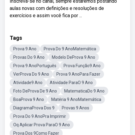
Inscreva-se no canal, sempre estaremos postando
aulas novas com definições e resoluções de
exercícios e assim você fica por ...
Tags
Prova 9 Ano
Prova Do 9 AnoMatemática
Provas Do 9 Ano
Modelo DeProva 9 Ano
Prova 9 AnoPortuguês
Prova Função9 Ano
VerProva Do 9 Ano
Prova 9 AnoPara Fazer
Atividade9 Ano
Atividade ParaO 9 Ano
Foto DeProva De 9 Ano
MatematicaDo 9 Ano
BoaProva 9 Ano
Matéria 9 AnoMatemática
DiagramaProva Dos 9
Provas 9 Anos
Prova Do 9 AnoPra Imprimir
Oq Aplicar Prova ParaO 9 Ano
Prova Dos 9Como Fazer