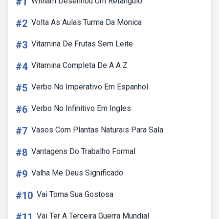
#1
William Desenhou Um Retângulo
#2
Volta As Aulas Turma Da Monica
#3
Vitamina De Frutas Sem Leite
#4
Vitamina Completa De A A Z
#5
Verbo No Imperativo Em Espanhol
#6
Verbo No Infinitivo Em Ingles
#7
Vasos Com Plantas Naturais Para Sala
#8
Vantagens Do Trabalho Formal
#9
Valha Me Deus Significado
#10
Vai Toma Sua Gostosa
#11
Vai Ter A Terceira Guerra Mundial