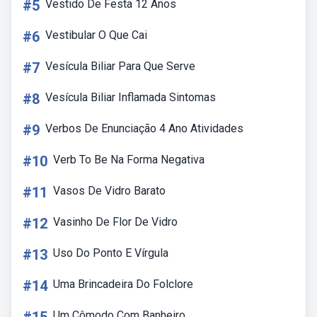
#5
Vestido De Festa 12 Anos
#6
Vestibular O Que Cai
#7
Vesícula Biliar Para Que Serve
#8
Vesícula Biliar Inflamada Sintomas
#9
Verbos De Enunciação 4 Ano Atividades
#10
Verb To Be Na Forma Negativa
#11
Vasos De Vidro Barato
#12
Vasinho De Flor De Vidro
#13
Uso Do Ponto E Vírgula
#14
Uma Brincadeira Do Folclore
Um Cômodo Com Banheiro