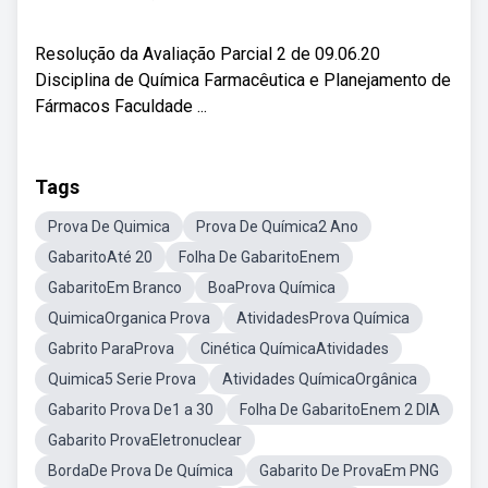
Resolução da Avaliação Parcial 2 de 09.06.20
Disciplina de Química Farmacêutica e Planejamento de
Fármacos Faculdade ...
Tags
Prova De Quimica
Prova De Química2 Ano
GabaritoAté 20
Folha De GabaritoEnem
GabaritoEm Branco
BoaProva Química
QuimicaOrganica Prova
AtividadesProva Química
Gabrito ParaProva
Cinética QuímicaAtividades
Quimica5 Serie Prova
Atividades QuímicaOrgânica
Gabarito Prova De1 a 30
Folha De GabaritoEnem 2 DIA
Gabarito ProvaEletronuclear
BordaDe Prova De Química
Gabarito De ProvaEm PNG