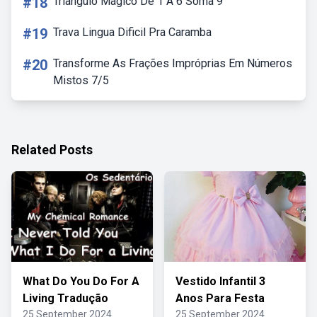
#18
Triangulo Magico De 1 A 6 Soma 9
#19
Trava Lingua Dificil Pra Caramba
#20
Transforme As Frações Impróprias Em Números
Mistos 7/5
Related Posts
What Do You Do For A
Vestido Infantil 3
Living Tradução
Anos Para Festa
25 September 2024
25 September 2024