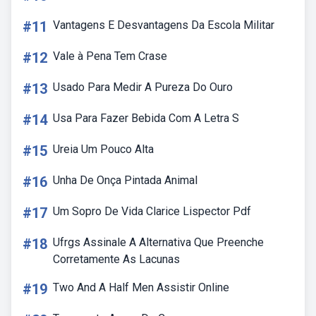
#11
Vantagens E Desvantagens Da Escola Militar
#12
Vale à Pena Tem Crase
#13
Usado Para Medir A Pureza Do Ouro
#14
Usa Para Fazer Bebida Com A Letra S
#15
Ureia Um Pouco Alta
#16
Unha De Onça Pintada Animal
#17
Um Sopro De Vida Clarice Lispector Pdf
#18
Ufrgs Assinale A Alternativa Que Preenche
Corretamente As Lacunas
#19
Two And A Half Men Assistir Online