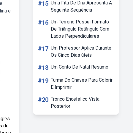
#15
Uma Fita De Dna Apresenta A
e
Seguinte Sequência
ina e
#16
Um Terreno Possui Formato
De Triângulo Retângulo Com
Lados Perpendiculares
#17
Um Professor Aplica Durante
Os Cinco Dias úteis
#18
Um Conto De Natal Resumo
#19
Turma Do Chaves Para Colorir
E Imprimir
#20
Tronco Encefalico Vista
Posterior
nglês
s de
obre o