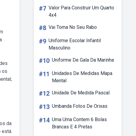
#7
Valor Para Construir Um Quarto
4x4
#8
Vai Toma No Seu Rabo
om
a
#9
Uniforme Escolar Infantil
Masculino
#10
Uniforme De Gala Da Marinha
ades
a os
#11
Unidades De Medidas Mapa
ental;
Mental
#12
Unidade De Medida Pascal
#13
Umbanda Fotos De Orixas
#14
Uma Urna Contem 6 Bolas
ros da
Brancas E 4 Pretas
 está.