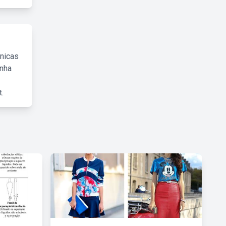
cnicas
inha
.