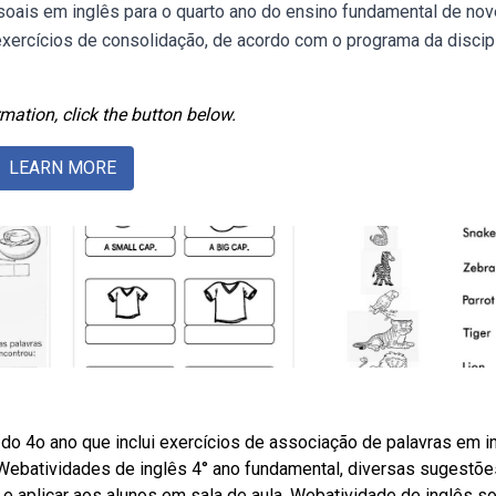
ais em inglês para o quarto ano do ensino fundamental de nov
xercícios de consolidação, de acordo com o programa da discipl
mation, click the button below.
LEARN MORE
do 4o ano que inclui exercícios de associação de palavras em i
 Webatividades de inglês 4° ano fundamental, diversas sugestõe
r e aplicar aos alunos em sala de aula. Webatividade de inglês s