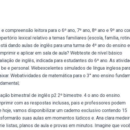
 e compreensão leitora para o 6º ano, 7º ano, 8º ano e 9º ano c
pertório lexical relativo a temas familiares (escola, família, rotin
 está dando aulas de inglês para uma turma de 4º ano do ensino e
imprimir e aplicar em sala de aula? Webteste de nível básico
aliação de inglês, indicada para estudantes do 6º ano. As ativid
o be e personal. Webexcelentes simulados de língua inglesa par
aixar. Webatividades de matemática para o 3° ano ensino fundam
ndamental;
ação bimestral de inglês p2 2º bimestre. 4 o ano do ensino.
mprimir com as respostas inclusas, pais e professores podem
 hoje, vamos disponibilizar um caderno exclusivo contendo 15
ansformarão suas aulas em momentos lúdicos e. Ana clara medei
ie listas, planos de aula e provas em minutos. Imagine que você