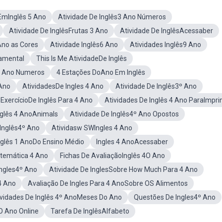
EmInglês 5 Ano
Atividade De Inglês3 Ano Números
Atividade De InglêsFrutas 3 Ano
Atividade De InglêsAcessaber
Ano as Cores
Atividade Inglês6 Ano
Atividades Inglês9 Ano
amental
This Is Me AtividadeDe Inglês
s7 Ano Numeros
4 Estações DoAno Em Inglês
 Ano
AtividadesDe Ingles 4 Ano
Atividade De Inglês3º Ano
ExercícioDe Inglês Para 4 Ano
Atividades De Inglês 4 Ano ParaImpri
nglês 4 AnoAnimals
Atividade De Inglês4º Ano Opostos
Inglês4º Ano
Atividasw SWIngles 4 Ano
nglês 1 AnoDo Ensino Médio
Ingles 4 AnoAcessaber
temática 4 Ano
Fichas De AvaliaçãoInglês 4O Ano
Ingles4º Ano
Atividade De InglesSobre How Much Para 4 Ano
4 Ano
Avaliação De Ingles Para 4 AnoSobre OS Alimentos
ividades De Inglês 4º AnoMeses Do Ano
Questões De Ingles4º Ano
4O Ano Online
Tarefa De InglêsAlfabeto