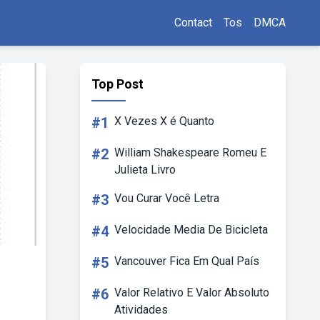
Contact
Tos
DMCA
Top Post
#1
X Vezes X é Quanto
#2
William Shakespeare Romeu E
Julieta Livro
#3
Vou Curar Você Letra
#4
Velocidade Media De Bicicleta
#5
Vancouver Fica Em Qual País
#6
Valor Relativo E Valor Absoluto
Atividades