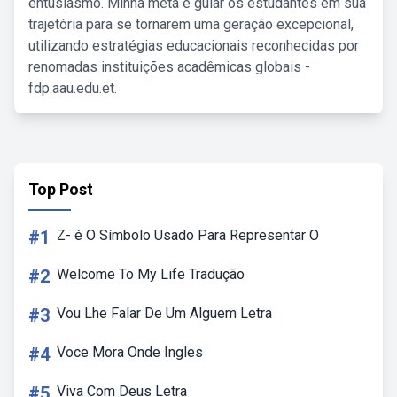
entusiasmo. Minha meta é guiar os estudantes em sua
trajetória para se tornarem uma geração excepcional,
utilizando estratégias educacionais reconhecidas por
renomadas instituições acadêmicas globais -
fdp.aau.edu.et.
Top Post
#1
Z- é O Símbolo Usado Para Representar O
#2
Welcome To My Life Tradução
#3
Vou Lhe Falar De Um Alguem Letra
#4
Voce Mora Onde Ingles
#5
Viva Com Deus Letra