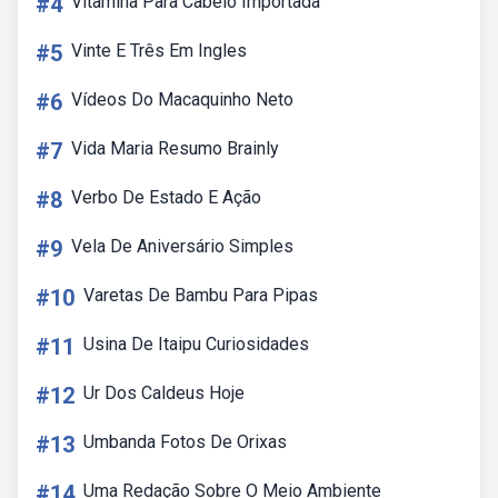
#4
Vitamina Para Cabelo Importada
#5
Vinte E Três Em Ingles
#6
Vídeos Do Macaquinho Neto
#7
Vida Maria Resumo Brainly
#8
Verbo De Estado E Ação
#9
Vela De Aniversário Simples
#10
Varetas De Bambu Para Pipas
#11
Usina De Itaipu Curiosidades
#12
Ur Dos Caldeus Hoje
#13
Umbanda Fotos De Orixas
#14
Uma Redação Sobre O Meio Ambiente