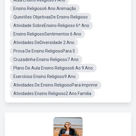
Aula Ensino Religioso9 Ano
Ensino Religioso6 Ano Animação
Questões ObjetivasDe Ensino Religioso
Atividade SobreEnsino Religioso 6º Ano
Ensino ReligiosoSentimentos 6 Ano
Atividades DeDiversidade 2 Ano
Prova De Ensino ReligiosoPara 5
Cruzadinha Ensino Religioso7 Ano
Plano De Aula Ensino Religioso6 Ao 9 Ano
Exercícios Ensino Religioso9 Ano
Atividades De Ensino ReligiosoPara Imprimir
Atividades Ensino Religioso2 Ano Familia