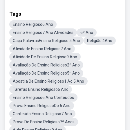
Tags
Ensino Religioso6 Ano
Ensino Religioso7 Ano Atividades
6º Ano
Caça PalavrasEnsino Religioso 5 Ano
Religião 4Ano
Atividade Ensino Religioso7 Ano
Atividade De Ensino Religioso9 Ano
Avaliação De Ensino Religioso2º Ano
Avaliação De Ensino Religioso5º Ano
Apostila De Ensino Religioso1 Ao 5 Ano
Tarefas Ensino Religioso6 Ano
Ensino Religioso6 Ano Conteúdos
Prova Ensino ReligiosoDo 6 Ano
Conteúdo Ensino Religioso7 Ano
Prova De Ensino Religioso7º Anos