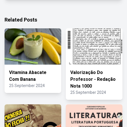
Related Posts
Vitamina Abacate
Valorização Do
Com Banana
Professor - Redação
25 September 2024
Nota 1000
25 September 2024