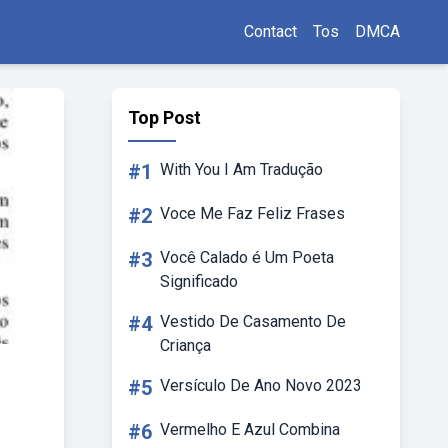
Contact
Tos
DMCA
Top Post
#1
With You I Am Tradução
#2
Voce Me Faz Feliz Frases
#3
Você Calado é Um Poeta
Significado
#4
Vestido De Casamento De
Criança
#5
Versículo De Ano Novo 2023
#6
Vermelho E Azul Combina