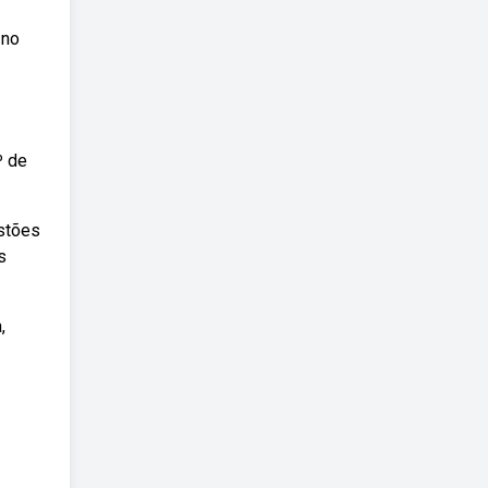
 no
º de
estões
s
,