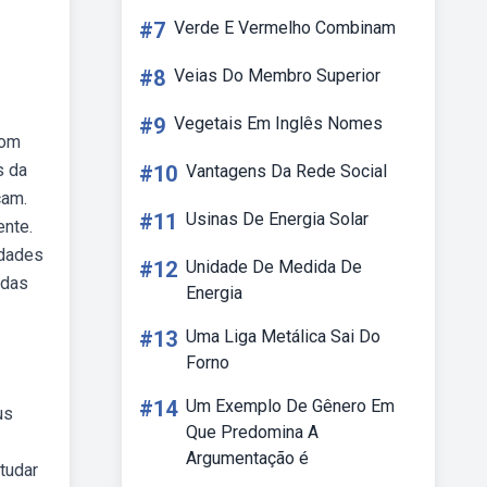
#7
Verde E Vermelho Combinam
#8
Veias Do Membro Superior
#9
Vegetais Em Inglês Nomes
com
s da
#10
Vantagens Da Rede Social
cam.
#11
Usinas De Energia Solar
ente.
idades
#12
Unidade De Medida De
idas
Energia
#13
Uma Liga Metálica Sai Do
Forno
#14
Um Exemplo De Gênero Em
us
Que Predomina A
Argumentação é
tudar