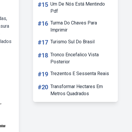
#15
Um De Nós Está Mentindo
Pdf
das,
#16
Turma Do Chaves Para
nsura
Imprimir
o
ulados
#17
Turismo Sul Do Brasil
#18
Tronco Encefalico Vista
Posterior
#19
Trezentos E Sessenta Reais
#20
Transformar Hectares Em
Metros Quadrados