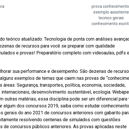
ova
prova conhecimento
exemplo assistente
tecnico gerais
conhecimento escrit
do teórico atualizado. Tecnologia de ponta com análises avança
ezenas de recursos para você se preparar com qualidade
mulados e provas! Preparatório completo com videoaulas, pdfs 
elhorar sua performance e desempenho. São dezenas de recurs
 alguns exemplos de temas que caem nas provas de “conhecim
 áreas: Segurança, transportes, política, economia, sociedade,
es internacionais, desenvolvimento sustentável, ecologia. Webap
outras matérias, essa disciplina pode ser um diferencial para
izar algum dos concursos 2019, saiba como estudar conheciment
 gerais do ano 2021 de concursos anteriores com gabarito par
tuitamente resolvendo centenas de simulados com questões
 de concursos públicos anteriores. As provas aplicadas neste