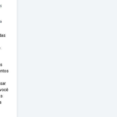
s
a
das
e
os
entos
esar
 você
os
a