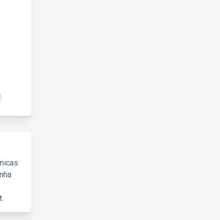
cnicas
inha
.