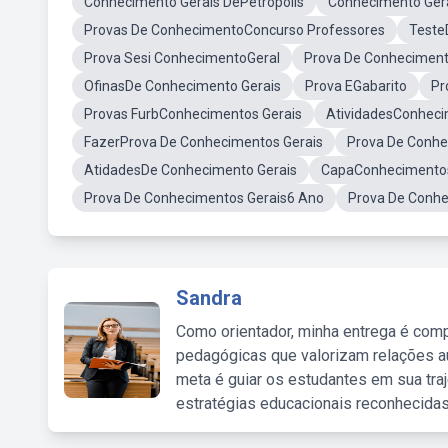
Conhecimento Gerais DePetropolis
Conhecimento Ger
Provas De ConhecimentoConcurso Professores
Teste
Prova Sesi ConhecimentoGeral
Prova De Conhecimen
OfinasDe Conhecimento Gerais
Prova EGabarito
Pr
Provas FurbConhecimentos Gerais
AtividadesConheci
FazerProva De Conhecimentos Gerais
Prova De Conhe
AtidadesDe Conhecimento Gerais
CapaConhecimentos
Prova De Conhecimentos Gerais6 Ano
Prova De Conhe
Sandra
Como orientador, minha entrega é comp
pedagógicas que valorizam relações au
meta é guiar os estudantes em sua traj
estratégias educacionais reconhecidas