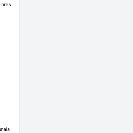
iores
onais