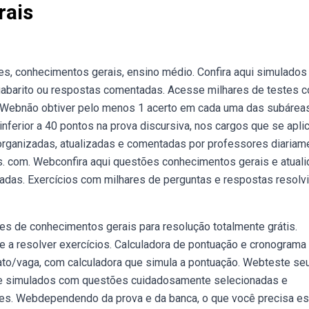
rais
s, conhecimentos gerais, ensino médio. Confira aqui simulados
gabarito ou respostas comentadas. Acesse milhares de testes 
pdf. Webnão obtiver pelo menos 1 acerto em cada uma das subárea
inferior a 40 pontos na prova discursiva, nos cargos que se apli
ganizadas, atualizadas e comentadas por professores diariam
s. com. Webconfira aqui questões conhecimentos gerais e atual
adas. Exercícios com milhares de perguntas e respostas resolv
ões de conhecimentos gerais para resolução totalmente grátis.
e a resolver exercícios. Calculadora de pontuação e cronograma
dato/vaga, com calculadora que simula a pontuação. Webteste se
de simulados com questões cuidadosamente selecionadas e
res. Webdependendo da prova e da banca, o que você precisa es