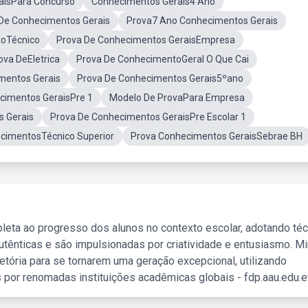
aisPara Concurso
Conhecimentos Gerais4 Ano
De Conhecimentos Gerais
Prova7 Ano Conhecimentos Gerais
toTécnico
Prova De Conhecimentos GeraisEmpresa
ova DeEletrica
Prova De ConhecimentoGeral O Que Cai
mentos Gerais
Prova De Conhecimentos Gerais5ºano
cimentos GeraisPre 1
Modelo De ProvaPara Empresa
 Gerais
Prova De Conhecimentos GeraisPre Escolar 1
cimentosTécnico Superior
Prova Conhecimentos GeraisSebrae BH
leta ao progresso dos alunos no contexto escolar, adotando té
tênticas e são impulsionadas por criatividade e entusiasmo. M
etória para se tornarem uma geração excepcional, utilizando
 por renomadas instituições acadêmicas globais - fdp.aau.edu.et