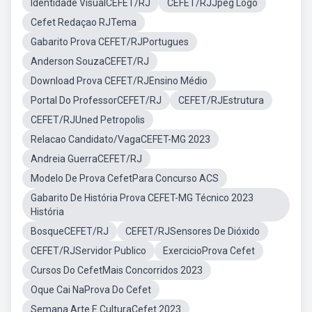
Identidade VisualCEFET/RJ
CEFET/RJJpeg Logo
Cefet Redaçao RJTema
Gabarito Prova CEFET/RJPortugues
Anderson SouzaCEFET/RJ
Download Prova CEFET/RJEnsino Médio
Portal Do ProfessorCEFET/RJ
CEFET/RJEstrutura
CEFET/RJUned Petropolis
Relacao Candidato/VagaCEFET-MG 2023
Andreia GuerraCEFET/RJ
Modelo De Prova CefetPara Concurso ACS
Gabarito De História Prova CEFET-MG Técnico 2023
História
BosqueCEFET/RJ
CEFET/RJSensores De Dióxido
CEFET/RJServidor Publico
ExercicioProva Cefet
Cursos Do CefetMais Concorridos 2023
Oque Cai NaProva Do Cefet
Semana Arte E CulturaCefet 2023