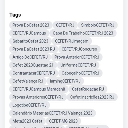
Tags
Prova DoCefet 2023
CEFET/RJ
SimboloCEFET/RJ
CEFET/RJCampus
Capa De TrabalhoCEFET/RJ 2023
GabaritoCefet 2023
CEFET/RJImagem
Prova DaCefet 2023 RJ
CEFET/RJConcurso
Artigo DoCEFET/RJ
Prova AnteriorCEFET/RJ
Cefet 2023Questao 21
UniformeCEFET/RJ
ContraatacarCEFET/RJ
CabeçalhoCEFET/RJ
CefetValença RJ
IamingCEFET/RJ
CEFET/RJCampus Maracanã
CefetRedaçao RJ
Provas AnterioresCEFET/RJ
Cefet Inscrições2023 RJ
LogotipoCEFET/RJ
Calendário MateriasCEFET/RJ Valença 2023
Meta2023 Cefet
CEFET-MG 2023