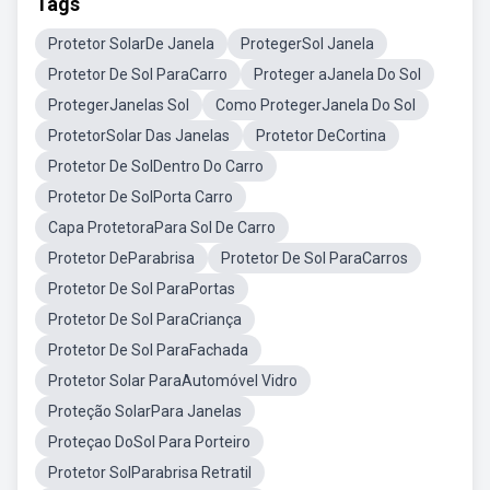
Tags
Protetor SolarDe Janela
ProtegerSol Janela
Protetor De Sol ParaCarro
Proteger aJanela Do Sol
ProtegerJanelas Sol
Como ProtegerJanela Do Sol
ProtetorSolar Das Janelas
Protetor DeCortina
Protetor De SolDentro Do Carro
Protetor De SolPorta Carro
Capa ProtetoraPara Sol De Carro
Protetor DeParabrisa
Protetor De Sol ParaCarros
Protetor De Sol ParaPortas
Protetor De Sol ParaCriança
Protetor De Sol ParaFachada
Protetor Solar ParaAutomóvel Vidro
Proteção SolarPara Janelas
Proteçao DoSol Para Porteiro
Protetor SolParabrisa Retratil