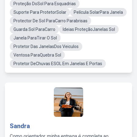
Proteção DoSol Para Esquadrias
Suporte Para ProtetorSolar
Película SolarPara Janela
Protector De Sol ParaCarro Parabrisas
Guarda Sol ParaCarro
Ideias ProteçãoJanelas Sol
Janela ParaTirar O Sol
Protetor Das JanelasDos Veiculos
Ventosa ParaQuebra Sol
Protetor DeChuvas ESOL Em Janelas E Portas
Sandra
Como orientador, minha entrega é completa ao