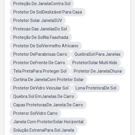
Proteção De JanelaContra Sol
Protetor De SolDeslizável Para Casa
Protetor Solar JanelaSUV
Protecao Das JanelasDo Sol
Proteção De SolNa Faachada
Protetor De SolVermelho Africano
Protetor DeParabrisas Carro
QuebraSol Para Janelas
Protetor DeFrente De Carro
ProtetorSolar Multi Kids
Tela PretaPara Proteger Sol
Protetor De JanelaChuva
Cortina De JanelaCom Protetor Solar
Protetor DeVidro Veicular Sol
Lona ProtetoraDe Sol
Quebra Sol EmJanelas De Carro
Capas ProtetorasDe Janela De Carro
Proteror SolVidro Carro
Janela Com ProtetorSolar Horizontal
Solução ExtrenaPara Sol Janela