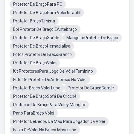
Protetor De BraçoPara PC
Protetor De BraçoPara Volei Infantil
Protetor BraçoTenista
Epi Protetor De Braço EAntebraço
Protetor De BraçoSaúde
ManguitoProtetor De Braço
Protetor De BraçoHemodialise
Fotos Protetor De BraçoBranco
Pretetor De BraçoVolei
Kit ProtetoresPara Jogo De Vôlei Feminino
Foto De Protetor DeAntebraço No Volei
ProtetorBraco Volei Lupo
Protetor De BraçoGamer
Protetor De BraçoSofá De Crochê
Proteçao De BraçoPara Voley Mangito
Pano ParaBraço Volei
Protetor DeDedos Da Mão Para Jogador De Vôlei
Faixa DeVolei No Braço Masculino