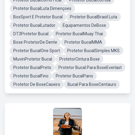
Protetor BucalComo Ficar
Protetor BucalCorrida
Protetor BucalLuta Dimençoes
BoxSport E Protetor Bucal
Protetor BucalBrasil Luta
Protetor BucalLutador
Equipamentos DeBoxe
DT3Protetor Bucal
Protetor BucalMuay Thai
Boxe ProtetorDe Dente
Protetor BucalMMA
Protetor BucalOne Sport
Protetor BucalSimples MKS
MuvinProtetor Bucal
ProtetorCintura Boxe
Protetor BucalPreto
Protetor Bucal Para BoxeEverlast
Protetor BucalFino
Protetor BucalPano
Protetor De BoxeCaseiro
Bucal Para BoxeCentauro