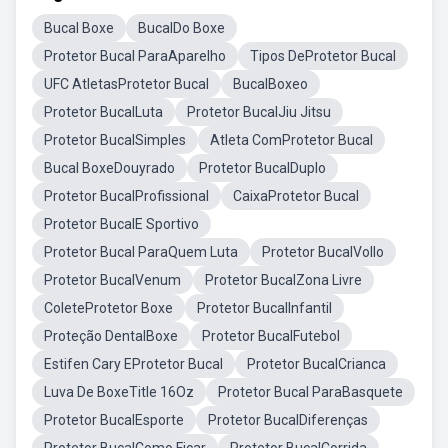
Bucal Boxe
BucalDo Boxe
Protetor Bucal ParaAparelho
Tipos DeProtetor Bucal
UFC AtletasProtetor Bucal
BucalBoxeo
Protetor BucalLuta
Protetor BucalJiu Jitsu
Protetor BucalSimples
Atleta ComProtetor Bucal
Bucal BoxeDouyrado
Protetor BucalDuplo
Protetor BucalProfissional
CaixaProtetor Bucal
Protetor BucalE Sportivo
Protetor Bucal ParaQuem Luta
Protetor BucalVollo
Protetor BucalVenum
Protetor BucalZona Livre
ColeteProtetor Boxe
Protetor BucalInfantil
Proteção DentalBoxe
Protetor BucalFutebol
Estifen Cary EProtetor Bucal
Protetor BucalCrianca
Luva De BoxeTitle 16Oz
Protetor Bucal ParaBasquete
Protetor BucalEsporte
Protetor BucalDiferenças