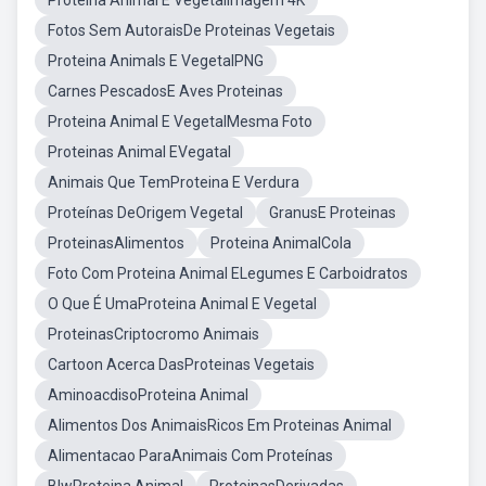
Proteina Animal E VegetalImagem 4K
Fotos Sem AutoraisDe Proteinas Vegetais
Proteina Animals E VegetalPNG
Carnes PescadosE Aves Proteinas
Proteina Animal E VegetalMesma Foto
Proteinas Animal EVegatal
Animais Que TemProteina E Verdura
Proteínas DeOrigem Vegetal
GranusE Proteinas
ProteinasAlimentos
Proteina AnimalCola
Foto Com Proteina Animal ELegumes E Carboidratos
O Que É UmaProteina Animal E Vegetal
ProteinasCriptocromo Animais
Cartoon Acerca DasProteinas Vegetais
AminoacdisoProteina Animal
Alimentos Dos AnimaisRicos Em Proteinas Animal
Alimentacao ParaAnimais Com Proteínas