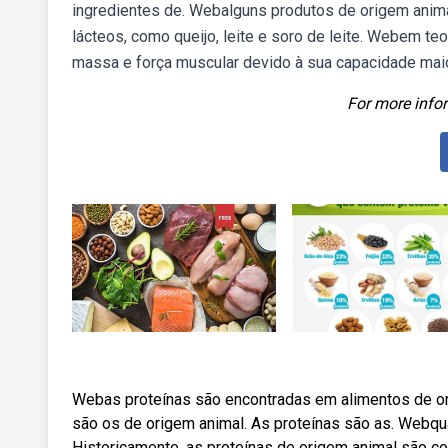
ingredientes de. Webalguns produtos de origem anima
lácteos, como queijo, leite e soro de leite. Webem te
massa e força muscular devido à sua capacidade maio
For more infor
Webas proteínas são encontradas em alimentos de or
são os de origem animal. As proteínas são as. Webqual
Historicamente, as proteínas de origem animal são c