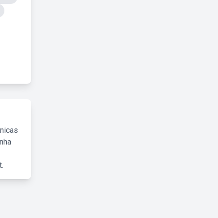
cnicas
inha
.