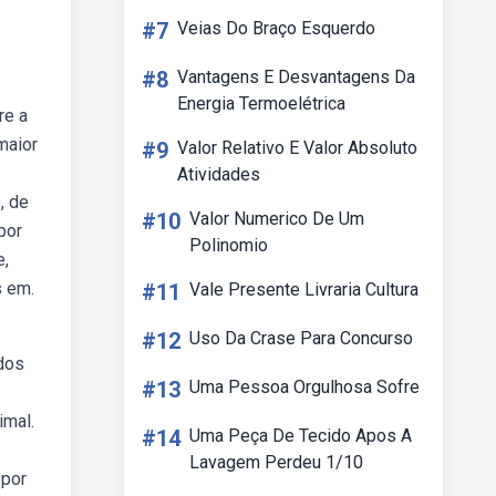
#7
Veias Do Braço Esquerdo
#8
Vantagens E Desvantagens Da
Energia Termoelétrica
re a
maior
#9
Valor Relativo E Valor Absoluto
Atividades
, de
#10
Valor Numerico De Um
por
Polinomio
e,
s em.
#11
Vale Presente Livraria Cultura
#12
Uso Da Crase Para Concurso
dos
#13
Uma Pessoa Orgulhosa Sofre
imal.
#14
Uma Peça De Tecido Apos A
Lavagem Perdeu 1/10
 por