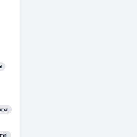
l
nimal
imal