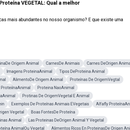
Proteína VEGETAL: Qual a melhor
icas mais abundantes no nosso organismo? E que existe uma
einaDe Origem Animal
CarnesDe Animais
Carnes DeOrigen Anima
Imagens ProteinaAnimal
Tipos DeProteina Animal
mal
AlimentoDe Origem Animal
Proteínas De OrigemVegtal
ProteiínaAnimal
Proteina NaoAnimal
naAnimal
Protinas De OrigemVegetal E Animal
ein
Exemplos De Proteínas Animais EVegetais
Alfafly ProteínaA
rigen Vegetal
Boas FontesDe Proteína
inas Animal
Las Proteinas DeOrigen Animal Y Vegetal
oteína AnimalOu Vegetal
Alimentos Ricos En ProteinasDe Origen An