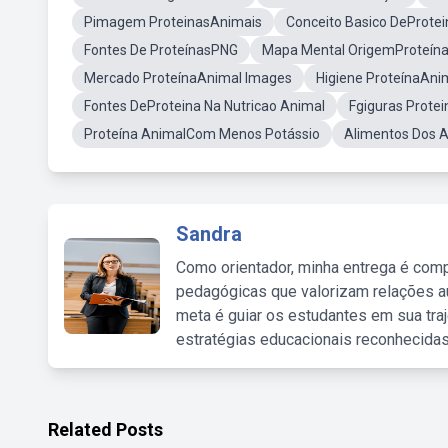
Pimagem ProteinasAnimais
Conceito Basico DeProte
Fontes De ProteínasPNG
Mapa Mental OrigemProteína
Mercado ProteínaAnimal Images
Higiene ProteínaAni
Fontes DeProteina Na Nutricao Animal
Fgiguras Prote
Proteína AnimalCom Menos Potássio
Alimentos Dos A
Sandra
Como orientador, minha entrega é comp
pedagógicas que valorizam relações au
meta é guiar os estudantes em sua traj
estratégias educacionais reconhecidas
Related Posts