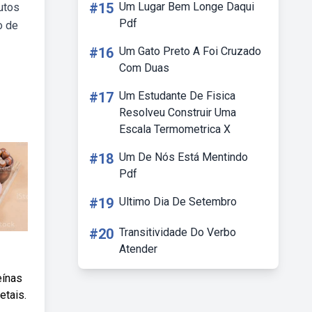
#15
Um Lugar Bem Longe Daqui
utos
Pdf
o de
#16
Um Gato Preto A Foi Cruzado
Com Duas
#17
Um Estudante De Fisica
Resolveu Construir Uma
Escala Termometrica X
#18
Um De Nós Está Mentindo
Pdf
#19
Ultimo Dia De Setembro
#20
Transitividade Do Verbo
Atender
eínas
etais.