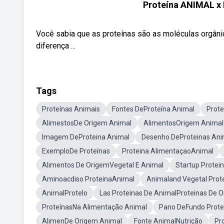
Proteína ANIMAL x 
Você sabia que as proteínas são as moléculas orgân
diferença ...
Tags
Proteínas Animais
Fontes DeProteína Animal
Prot
AlimestosDe Origem Animal
AlimentosOrigem Animal
Imagem DeProteina Animal
Desenho DeProteinas Ani
ExemploDe Proteínas
Proteina AlimentaçaoAnimal
Alimentos De OrigemVegetal E Animal
Startup Protei
Aminoacdiso ProteinaAnimal
Animaland Vegetal Prot
AnimalProtelo
Las Proteinas De AnimalProteinas De O
ProteínasNa Alimentação Animal
Pano DeFundo Prote
AlimenDe Origem Animal
Fonte AnimalNutrição
Pr