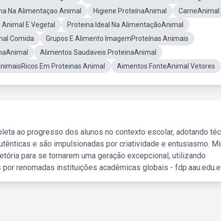
ina Na Alimentaçao Animal
Higiene ProteínaAnimal
CarneAnimal
 Animal E Vegetal
Proteina Ideal Na AlimentaçãoAnimal
mal Comida
Grupos E Alimento ImagemProteínas Animais
inaAnimal
Alimentos Saudaveis ProteinaAnimal
nimaisRicos Em Proteinas Animal
Aimentos FonteAnimal Vetores
leta ao progresso dos alunos no contexto escolar, adotando té
tênticas e são impulsionadas por criatividade e entusiasmo. M
etória para se tornarem uma geração excepcional, utilizando
 por renomadas instituições acadêmicas globais - fdp.aau.edu.et