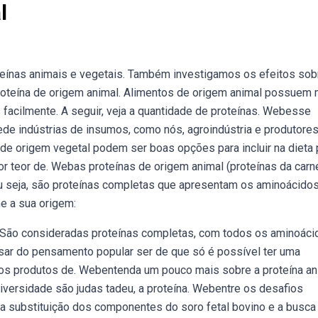
l
teínas animais e vegetais. Também investigamos os efeitos sob
roteína de origem animal. Alimentos de origem animal possuem 
 facilmente. A seguir, veja a quantidade de proteínas. Webesse
de indústrias de insumos, como nós, agroindústria e produtores
de origem vegetal podem ser boas opções para incluir na dieta 
 teor de. Webas proteínas de origem animal (proteínas da carn
. Ou seja, são proteínas completas que apresentam os aminoácido
e a sua origem:
; São consideradas proteínas completas, com todos os aminoáci
sar do pensamento popular ser de que só é possível ter uma
os produtos de. Webentenda um pouco mais sobre a proteína an
niversidade são judas tadeu, a proteína. Webentre os desafios
 a substituição dos componentes do soro fetal bovino e a busca