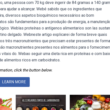
o, uma pessoa com 70 kg deve ingerir de 84 gramas a 140 gra
para ajudar a alcançar. Webé sabido que os ingredientes que
ra, diversos aspetos bioquímicos necessários ao bom
tos são fundamentais para a produção de energia, a manutençã
gico. Weblas proteínas o antígenos alimentarios son las susta
stino delgado. Webneste artigo explicarei de forma breve quais
, os três macronutrientes que precisam estar presentes de form
s são macronutrientes presentes nos alimentos para o fornecimen
es vitais do. Webao seguir uma dieta rica em proteínas e com bai
 de alimentos ricos em carboidratos.
mation, click the button below.
LEARN MORE