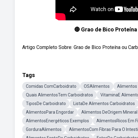
🔴 Grao de Bico Proteína
Artigo Completo Sobre: Grao de Bico Proteína ou Carb
Tags
Comidas ComCarboidrato
OSAlimentos
Alimentos 
Quais AlimentosTem Carboidratos
VitaminaE Aliment
TiposDe Carboidrato
ListaDe Alimentos Carboidratos
AlimentosPara Engordar
Alimentos DeOrigem Mineral
AlimentosEnergéticos Exemplos
AlimentosRicos Em F
GorduraAlimentos
AlimentosCom Fibras Para O Intest