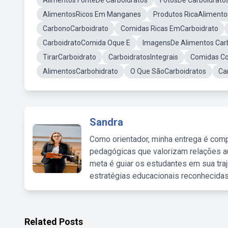
Alimentos FonteDe Carboidratos
FotosDe Carboidrato
AlimentosRicos Em Manganes
Produtos RicaAlimento
CarbonoCarboidrato
Comidas Ricas EmCarboidrato
CarboidratoComida Oque E
ImagensDe Alimentos Car
TirarCarboidrato
CarboidratosIntegrais
Comidas Co
AlimentosCarbohidrato
O Que SãoCarboidratos
Ca
Sandra
Como orientador, minha entrega é comp
pedagógicas que valorizam relações au
meta é guiar os estudantes em sua traj
estratégias educacionais reconhecidas
Related Posts