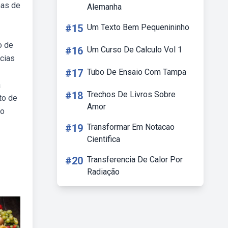
mas de
Alemanha
#15
Um Texto Bem Pequenininho
o de
#16
Um Curso De Calculo Vol 1
ncias
#17
Tubo De Ensaio Com Tampa
a
#18
Trechos De Livros Sobre
to de
Amor
xo
#19
Transformar Em Notacao
Cientifica
#20
Transferencia De Calor Por
Radiação