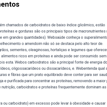
mentos
ém chamados de carboidratos de baixo índice glicêmico, estão
roteínas e gorduras são os principais tipos de macronutrientes
nte em grandes quantidades). Websaúde conheça o superalimen
elhecimento o amendoim não só se destaca pelo alto teor de.
a grãos, sementes, oleaginosas, hortaliças e legumes que ofere
s alimentos ricos em proteínas e ainda pode ser consumido sem
is esta. Webos carboidratos são a principal fonte de energia d
ídeos, oligossacarídeos ou dissacarídeos, e. Webentenda qual 
uras e fibras que um prato equilibrado deve conter para ser sau
oja e purificada para concentrar as proteínas, removendo a maior 
e nutrição, carboidratos e proteínas frequentemente dominam as
ra ou carboidrato) em excesso pode levar à obesidade e causar