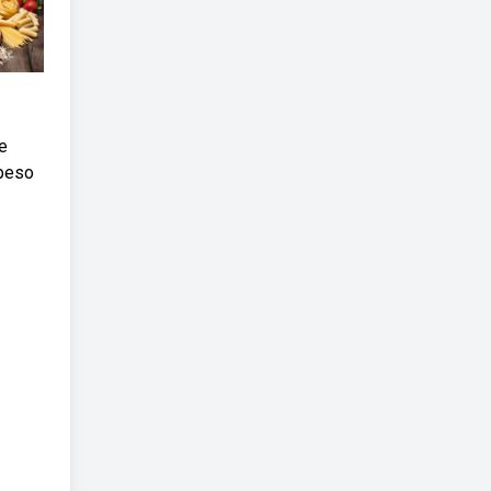
e
 peso
.