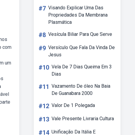
#7
Visando Explicar Uma Das
Propriedades Da Membrana
Plasmática
#8
Vesícula Biliar Para Que Serve
 nos
to com
#9
Versículo Que Fala Da Vinda De
Jesus
cem um
#10
Vela De 7 Dias Queima Em 3
Dias
os
#11
Vazamento De óleo Na Baia
a
De Guanabara 2000
dável
parte
#12
Valor De 1 Polegada
#13
Vale Presente Livraria Cultura
#14
Unificação Da Itália E