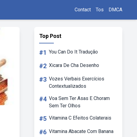
Contact
Tos
DMCA
Top Post
#1
You Can Do It Tradução
#2
Xicara De Cha Desenho
#3
Vozes Verbais Exercícios
Contextualizados
#4
Voa Sem Ter Asas E Choram
Sem Ter Olhos
#5
Vitamina C Efeitos Colaterais
#6
Vitamina Abacate Com Banana