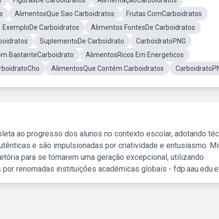
s
FigurasDe Carboidratos
AlimentaçãoCarboidratos
s
AlimentosQue Sao Carboidratos
Frutas ComCarboidratos
ExemploDe Carboidratos
Alimentos FontesDe Carboidratos
boidratos
SuplementoDe Carboidrato
CarboidratoPNG
m BastanteCarboidrato
AlimentosRicos Em Energeticos
rboidratoCho
AlimentosQue Contém Carboidratos
CarboidratoP
leta ao progresso dos alunos no contexto escolar, adotando té
tênticas e são impulsionadas por criatividade e entusiasmo. M
etória para se tornarem uma geração excepcional, utilizando
 por renomadas instituições acadêmicas globais - fdp.aau.edu.et