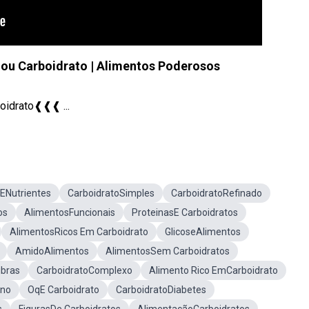
 ou Carboidrato | Alimentos Poderosos
oidrato❰❰❰ ...
ENutrientes
CarboidratoSimples
CarboidratoRefinado
os
AlimentosFuncionais
ProteinasE Carboidratos
AlimentosRicos Em Carboidrato
GlicoseAlimentos
AmidoAlimentos
AlimentosSem Carboidratos
ibras
CarboidratoComplexo
Alimento Rico EmCarboidrato
ino
OqE Carboidrato
CarboidratoDiabetes