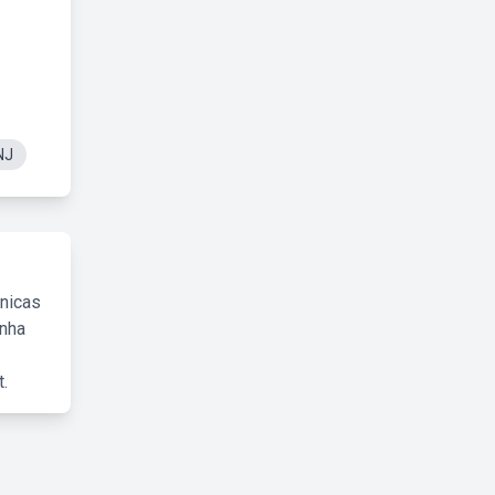
NJ
cnicas
inha
.