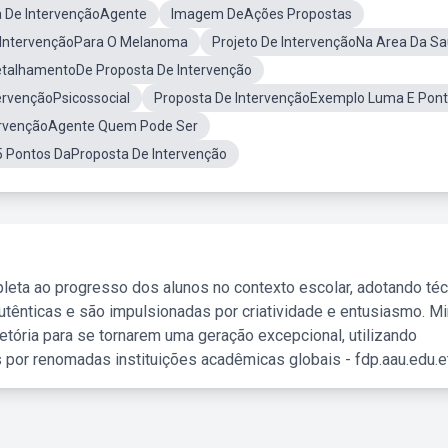
 De IntervençãoAgente
Imagem DeAções Propostas
 IntervençãoPara O Melanoma
Projeto De IntervençãoNa Area Da S
talhamentoDe Proposta De Intervenção
ervençãoPsicossocial
Proposta De IntervençãoExemplo Luma E Pon
ervençãoAgente Quem Pode Ser
5 Pontos DaProposta De Intervenção
leta ao progresso dos alunos no contexto escolar, adotando té
tênticas e são impulsionadas por criatividade e entusiasmo. M
etória para se tornarem uma geração excepcional, utilizando
 por renomadas instituições acadêmicas globais - fdp.aau.edu.et