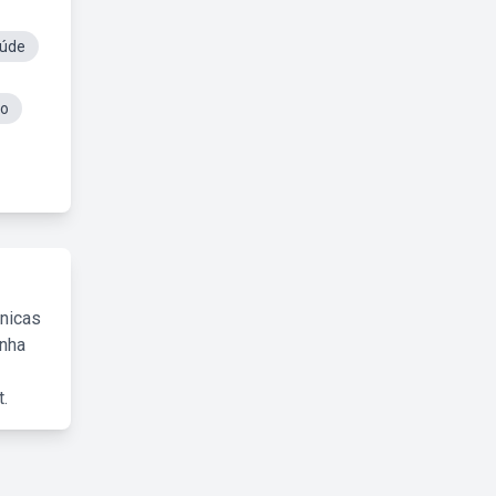
aúde
to
cnicas
inha
.