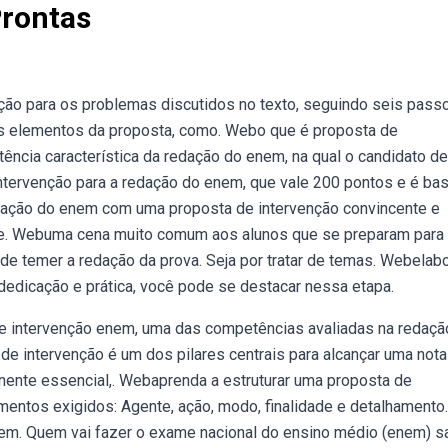
Prontas
ção para os problemas discutidos no texto, seguindo seis pass
s elementos da proposta, como. Webo que é proposta de
ência característica da redação do enem, na qual o candidato d
ntervenção para a redação do enem, que vale 200 pontos e é ba
dação do enem com uma proposta de intervenção convincente e
de. Webuma cena muito comum aos alunos que se preparam para
e temer a redação da prova. Seja por tratar de temas. Webelabo
edicação e prática, você pode se destacar nessa etapa.
e intervenção enem, uma das competências avaliadas na redaçã
e intervenção é um dos pilares centrais para alcançar uma nota 
ente essencial,. Webaprenda a estruturar uma proposta de
entos exigidos: Agente, ação, modo, finalidade e detalhamento.
em. Quem vai fazer o exame nacional do ensino médio (enem) s