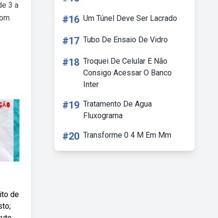
de 3 a
com
#16
Um Túnel Deve Ser Lacrado
#17
Tubo De Ensaio De Vidro
#18
Troquei De Celular E Não
Consigo Acessar O Banco
Inter
#19
Tratamento De Agua
Fluxograma
#20
Transforme 0 4 M Em Mm
ito de
sto;
rute