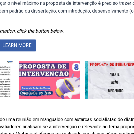
nçar o nível máximo na proposta de intervenção é preciso trazer 
rdem padrão da dissertação, com introdução, desenvolvimento (
mation, click the button below.
LEARN MORE
 de uma reunião em mangualde com autarcas socialistas do distr
valiadores analisam se a intervenção é relevante ao tema propo
or no. Webisrael afirmou ter realizado um ataque aéreo em bei