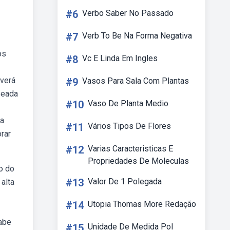
#6
Verbo Saber No Passado
#7
Verb To Be Na Forma Negativa
os
#8
Vc E Linda Em Ingles
everá
#9
Vasos Para Sala Com Plantas
seada
#10
Vaso De Planta Medio
 a
#11
Vários Tipos De Flores
rar
#12
Varias Caracteristicas E
Propriedades De Moleculas
o do
#13
Valor De 1 Polegada
alta
#14
Utopia Thomas More Redação
abe
#15
Unidade De Medida Pol