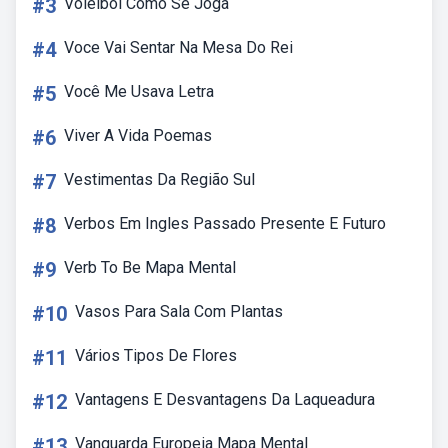
#3
Voleibol Como Se Joga
#4
Voce Vai Sentar Na Mesa Do Rei
#5
Você Me Usava Letra
#6
Viver A Vida Poemas
#7
Vestimentas Da Região Sul
#8
Verbos Em Ingles Passado Presente E Futuro
#9
Verb To Be Mapa Mental
#10
Vasos Para Sala Com Plantas
#11
Vários Tipos De Flores
#12
Vantagens E Desvantagens Da Laqueadura
#13
Vanguarda Europeia Mapa Mental