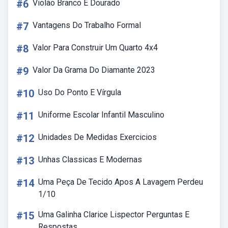
#6
Violão Branco E Dourado
#7
Vantagens Do Trabalho Formal
#8
Valor Para Construir Um Quarto 4x4
#9
Valor Da Grama Do Diamante 2023
#10
Uso Do Ponto E Vírgula
#11
Uniforme Escolar Infantil Masculino
#12
Unidades De Medidas Exercicios
#13
Unhas Classicas E Modernas
#14
Uma Peça De Tecido Apos A Lavagem Perdeu
1/10
#15
Uma Galinha Clarice Lispector Perguntas E
Respostas