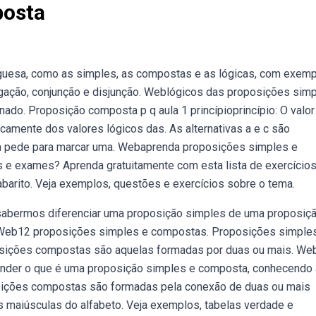
posta
guesa, como as simples, as compostas e as lógicas, com exemp
gação, conjunção e disjunção. Weblógicos das proposições sim
do. Proposição composta p q aula 1 princípioprincípio: O valor
amente dos valores lógicos das. As alternativas a e c são
a pede para marcar uma. Webaprenda proposições simples e
e exames? Aprenda gratuitamente com esta lista de exercício
arito. Veja exemplos, questões e exercícios sobre o tema.
a sabermos diferenciar uma proposição simples de uma proposiç
. Web12 proposições simples e compostas. Proposições simple
sições compostas são aquelas formadas por duas ou mais. We
render o que é uma proposição simples e composta, conhecendo 
posições compostas são formadas pela conexão de duas ou mais
 maiúsculas do alfabeto. Veja exemplos, tabelas verdade e