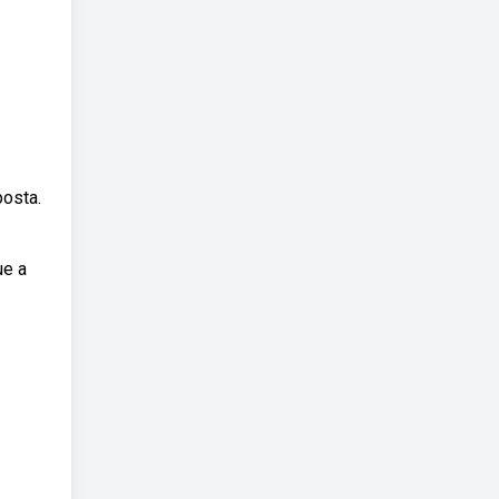
posta.
ue a