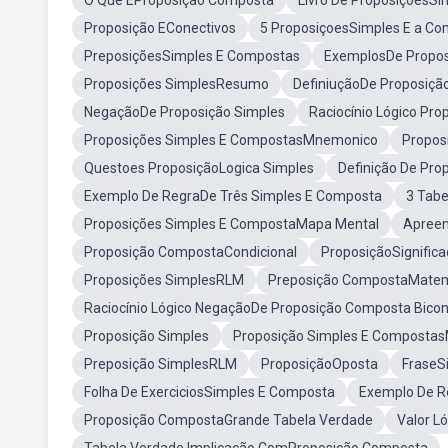
O Que ÉProposição Composta
Livro De ProposiçõesS
Proposição EConectivos
5 ProposiçoesSimples E a C
PreposiçõesSimples E Compostas
ExemplosDe Propos
Proposições SimplesResumo
DefiniuçãoDe Proposiçã
NegaçãoDe Proposição Simples
Raciocínio Lógico Pr
Proposições Simples E CompostasMnemonico
Propos
Questoes ProposiçãoLogica Simples
Definição De Pr
Exemplo De RegraDe Três Simples E Composta
3 Tabe
Proposições Simples E CompostaMapa Mental
Apreen
Proposição CompostaCondicional
ProposiçãoSignific
Proposições SimplesRLM
Preposição CompostaMatem
Raciocínio Lógico NegaçãoDe Proposição Composta Bicon
Proposição Simples
Proposição Simples E Composta
Preposição SimplesRLM
ProposiçãoOposta
FraseS
Folha De ExerciciosSimples E Composta
Exemplo De R
Proposição CompostaGrande Tabela Verdade
Valor L