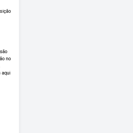
sição
 são
ção no
,
 aqui