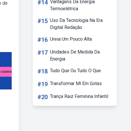
#14
Vantagens Da Energia
s de
Termoelétrica
#15
Uso Da Tecnologia Na Era
Digital Redação
#16
Ureia Um Pouco Alta
#17
Unidades De Medida Da
Energia
#18
Tudo Que Ou Tudo O Que
#19
Transformar Ml Em Gotas
#20
Trança Raiz Feminina Infantil