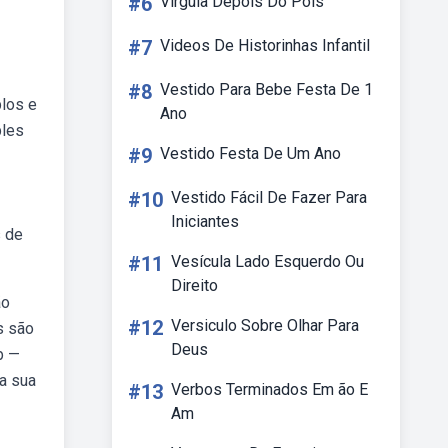
#6
Virgula Depois Do Pois
#7
Videos De Historinhas Infantil
#8
Vestido Para Bebe Festa De 1
los e
Ano
ples
#9
Vestido Festa De Um Ano
#10
Vestido Fácil De Fazer Para
Iniciantes
s de
#11
Vesícula Lado Esquerdo Ou
Direito
ão
#12
Versiculo Sobre Olhar Para
s são
Deus
b —
a sua
#13
Verbos Terminados Em ão E
Am