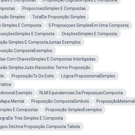
imples E Compostas
Proposição LógicaSimples E Composta
ompostas
ProporcoesSimples E Compostas
ição Simples
TotalDe Proposição Simples
o Simples E Composta
5 Proposiçoes SimplesEm Uma Composta
oposiçõesSimples E Composta
OraçõesSimples E Composta
ição Simples E CompostaJuntas Exemplos
oposição CompostaExemplos
las Com ChavesSimples E Compostas Interligadas
são SimplesJuízo Raciocínio Termo Proposição
ado
ProposiçãoTo Do Exite
Lógica ProposicionalSimples
atica
dicional Exemplo
RLM Equivalencias Da PreposiçaoComposta
sMapa Mental
Proposição CompostaSimbolo
ProposiçãoMatemát
imples E Compostas
Proposição SimplesExemplos
egraDe Tres Simples E Composta
ógico DeUma Proposição Composta Tabela