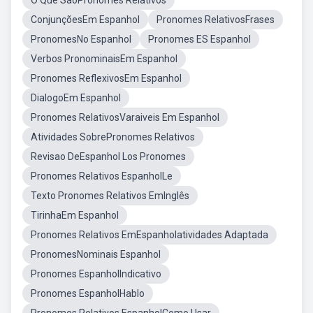
O Que SaoPronomes Relativos
ConjunçõesEm Espanhol
Pronomes RelativosFrases
PronomesNo Espanhol
Pronomes ES Espanhol
Verbos PronominaisEm Espanhol
Pronomes ReflexivosEm Espanhol
DialogoEm Espanhol
Pronomes RelativosVaraiveis Em Espanhol
Atividades SobrePronomes Relativos
Revisao DeEspanhol Los Pronomes
Pronomes Relativos EspanholLe
Texto Pronomes Relativos EmInglês
TirinhaEm Espanhol
Pronomes Relativos EmEspanholatividades Adaptada
PronomesNominais Espanhol
Pronomes EspanholIndicativo
Pronomes EspanholHablo