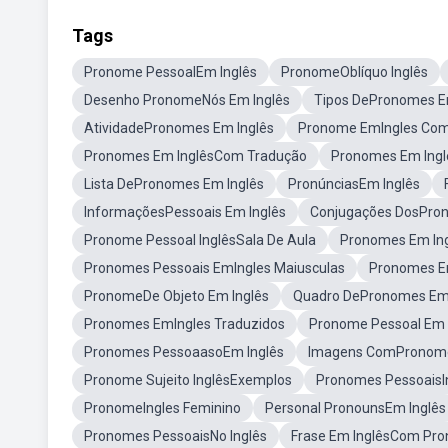
Tags
Pronome PessoalEm Inglês
PronomeOblíquo Inglês
Desenho PronomeNós Em Inglês
Tipos DePronomes E
AtividadePronomes Em Inglês
Pronome EmIngles Co
Pronomes Em InglêsCom Tradução
Pronomes Em Ingl
Lista DePronomes Em Inglês
PronúnciasEm Inglês
InformaçõesPessoais Em Inglês
Conjugações DosPron
Pronome Pessoal InglêsSala De Aula
Pronomes Em Ing
Pronomes Pessoais EmIngles Maiusculas
Pronomes E
PronomeDe Objeto Em Inglês
Quadro DePronomes Em 
Pronomes EmIngles Traduzidos
Pronome Pessoal Em 
Pronomes PessoaasoEm Inglês
Imagens ComPronomes
Pronome Sujeito InglêsExemplos
Pronomes PessoaisIn
PronomeIngles Feminino
Personal PronounsEm Inglês
Pronomes PessoaisNo Inglês
Frase Em InglêsCom Pro