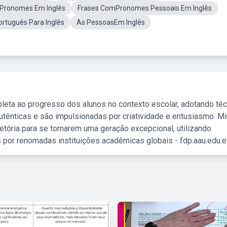
sPronomes Em Inglês
Frases ComPronomes Pessoais Em Inglês
rtuguês Para Inglês
As PessoasEm Inglês
leta ao progresso dos alunos no contexto escolar, adotando té
tênticas e são impulsionadas por criatividade e entusiasmo. M
etória para se tornarem uma geração excepcional, utilizando
 por renomadas instituições acadêmicas globais - fdp.aau.edu.et