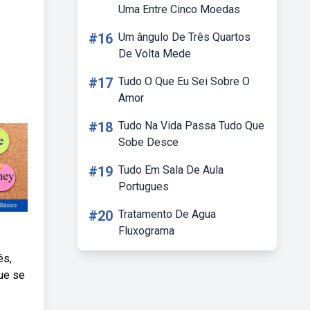
Uma Entre Cinco Moedas
#16
Um ângulo De Três Quartos
De Volta Mede
#17
Tudo O Que Eu Sei Sobre O
Amor
#18
Tudo Na Vida Passa Tudo Que
Sobe Desce
#19
Tudo Em Sala De Aula
Portugues
#20
Tratamento De Agua
Fluxograma
ês,
ue se