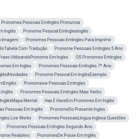
Pronomes Pessoais EmIngles Pronuncia
m Inglês
Pronome Pessoal EmInglesinglês
m Imagem
Pronomes Pessoais EmIngles Para Imprimir
êsTabela Com Tradução
Pronome Pessoais EmIngles 5 Ano
Frase UtilizandoPronome Em Ingles
OS Pronomes EmIngles
omes Em Ingles
Pronomes Pessoais EmIngles 7º Ano
lêsAtividades
Pronome Pessoal Em InglêsExemplo
mEnglês
Pronomesw Pessoais EmIngles
Inglês
Pronomes Pessoais EmIngles Mais Verbo
InglêsMapa Mental
Has E HaveEm Pronomes Em Inglês
 Pessoais Em Inglês
PronomeDo Presente Ingles
gles Live Works
Pronomes PessoaisLíngua Inglesa Questões
Pronomes Pessoais EmIngles Segundo Ano
nome Realativo
PronomesDe Posse Em Inglês