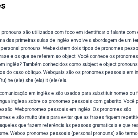
ês
 pronouns são utilizados com foco em identificar o falante com
a das primeiras aulas de inglês envolve a abordagem de um t
 personal pronouns. Webexistem dois tipos de pronomes pesso
frase e os que se referem ao object. Você conhece os pronomes
m inglês? Também conhecidos como subject e object pronouns
 os do caso oblíquo. Webquais são os pronomes pessoais em i
) he (ele) she (ela) it (ele/ela.
omunicação em inglês e são usados para substituir nomes ou 
língua inglesa sobre os pronomes pessoais com gabarito. Você 
impressão. Webpronomes pessoais em inglês. Os pronomes são
mes e são muito úteis para evitar que as frases fiquem repetiti
queles que fazem referência às pessoas gramaticais e que re
onome. Webos pronomes pessoais (personal pronouns) são term