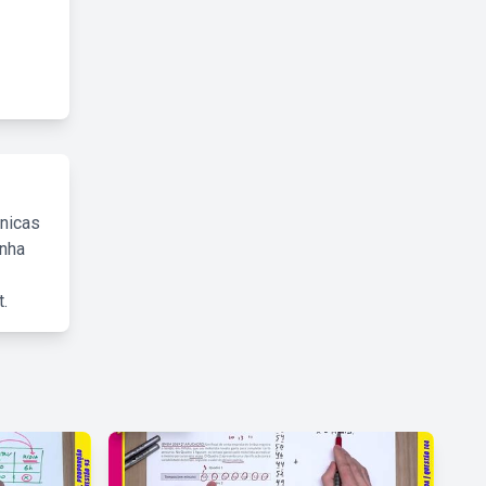
cnicas
inha
.