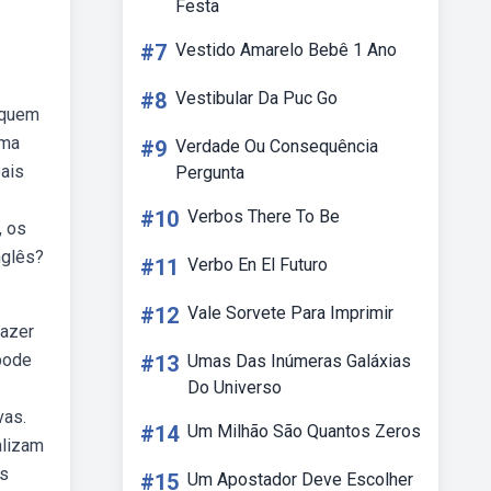
Festa
#7
Vestido Amarelo Bebê 1 Ano
#8
Vestibular Da Puc Go
 quem
ema
#9
Verdade Ou Consequência
ais
Pergunta
#10
Verbos There To Be
, os
nglês?
#11
Verbo En El Futuro
#12
Vale Sorvete Para Imprimir
fazer
pode
#13
Umas Das Inúmeras Galáxias
Do Universo
vas.
#14
Um Milhão São Quantos Zeros
alizam
os
#15
Um Apostador Deve Escolher