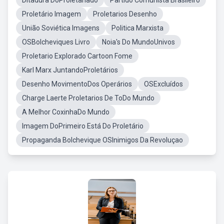
Ditadura DoProletariado
Partido Comunista Brasileiro
Proletário Imagem
Proletarios Desenho
União Soviética Imagens
Politica Marxista
OSBolcheviques Livro
Noia's Do MundoUnivos
Proletario Explorado Cartoon Fome
Karl Marx JuntandoProletários
Desenho MovimentoDos Operários
OSExcluídos
Charge Laerte Proletarios De ToDo Mundo
A Melhor CoxinhaDo Mundo
Imagem DoPrimeiro Está Do Proletário
Propaganda Bolchevique OSInimigos Da Revoluçao