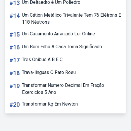
#13
Um Deltaedro é Um Poliedro
#14
Um Cátion Metálico Trivalente Tem 76 Elétrons E
118 Nêutrons
#15
Um Casamento Arranjado Ler Online
#16
Um Bom Filho A Casa Torna Significado
#17
Tres Onibus A B E C
#18
Trava-línguas O Rato Roeu
#19
Transformar Numero Decimal Em Fração
Exercicios 5 Ano
#20
Transformar Kg Em Newton