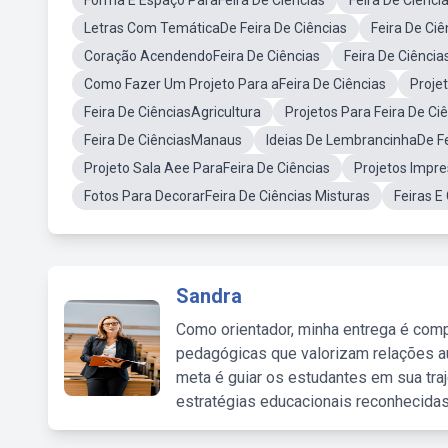
Forma E Espaço ParaFeira De Ciências
Feira De Ciênci
Letras Com TemáticaDe Feira De Ciências
Feira De Ci
Coração AcendendoFeira De Ciências
Feira De Ciência
Como Fazer Um Projeto Para aFeira De Ciências
Proje
Feira De CiênciasAgricultura
Projetos Para Feira De Ci
Feira De CiênciasManaus
Ideias De LembrancinhaDe Fe
Projeto Sala Aee ParaFeira De Ciências
Projetos Impre
Fotos Para DecorarFeira De Ciências Misturas
Feiras 
Sandra
Como orientador, minha entrega é comp
pedagógicas que valorizam relações au
meta é guiar os estudantes em sua traj
estratégias educacionais reconhecidas