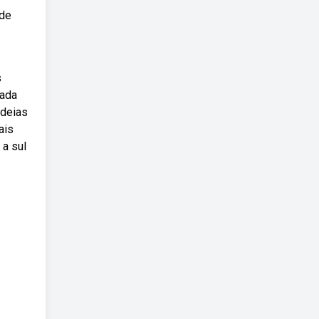
ade
s
eada
ideias
ais
 a sul