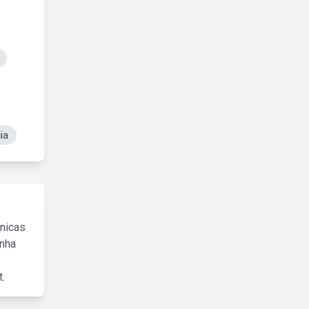
ia
cnicas
inha
.