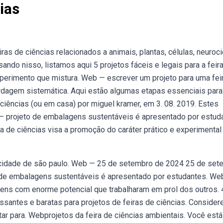
ias
s de ciências relacionados a animais, plantas, células, neuroci
ndo nisso, listamos aqui 5 projetos fáceis e legais para a feir
xperimento que mistura. Web — escrever um projeto para uma fei
rdagem sistemática. Aqui estão algumas etapas essenciais para
ciências (ou em casa) por miguel kramer, em 3. 08. 2019. Estes
— projeto de embalagens sustentáveis é apresentado por estud
ra de ciências visa a promoção do caráter prático e experimental
a cidade de são paulo. Web — 25 de setembro de 2024 25 de se
 de embalagens sustentáveis é apresentado por estudantes. We
Jovens com enorme potencial que trabalharam em prol dos outros. 
essantes e baratas para projetos de feiras de ciências. Consider
ar para. Webprojetos da feira de ciências ambientais. Você está