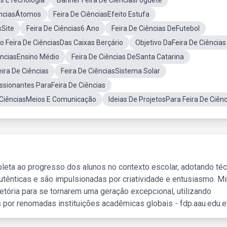
as ETecnologia
Banner Feira De CiênciasFoguete
ênciasÁtomos
Feira De CiênciasEfeito Estufa
sSite
Feira De Ciências6 Ano
Feira De Ciências DeFutebol
to Feira De CiênciasDas Caixas Berçário
Objetivo DaFeira De Ciências
ênciasEnsino Médio
Feira De Ciências DeSanta Catarina
ira De Ciências
Feira De CiênciasSistema Solar
ssionantes ParaFeira De Ciências
E CiênciasMeios E Comunicação
Ideias De ProjetosPara Feira De Ciênc
leta ao progresso dos alunos no contexto escolar, adotando té
tênticas e são impulsionadas por criatividade e entusiasmo. M
etória para se tornarem uma geração excepcional, utilizando
 por renomadas instituições acadêmicas globais - fdp.aau.edu.et