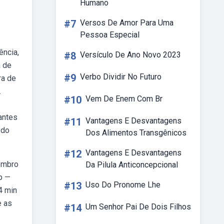
Humano
#7
Versos De Amor Para Uma
Pessoa Especial
ência,
#8
Versículo De Ano Novo 2023
a de
#9
Verbo Dividir No Futuro
ra de
.
#10
Vem De Enem Com Br
antes
#11
Vantagens E Desvantagens
 do
Dos Alimentos Transgênicos
#12
Vantagens E Desvantagens
tembro
Da Pilula Anticoncepcional
b —
#13
Uso Do Pronome Lhe
4 min
e as
#14
Um Senhor Pai De Dois Filhos