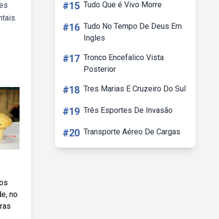
#15
Tudo Que é Vivo Morre
ões
tais.
#16
Tudo No Tempo De Deus Em
Ingles
#17
Tronco Encefalico Vista
Posterior
#18
Tres Marias E Cruzeiro Do Sul
#19
Três Esportes De Invasão
#20
Transporte Aéreo De Cargas
nos
de, no
tras