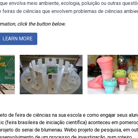
 que envolva meio ambiente, ecologia, poluição ou outras quest
e feiras de ciências que envolvem problemas de ciências ambien
mation, click the button below.
LEARN MORE
o de feira de ciências na sua escola e como engajar seus alu
 (feira brasileira de iniciação científica) aconteceu em pomero
m projeto do senai de blumenau. Webo projeto de pesquisa, em ou
desenvolvimento de um processo de investigação, num roteiro