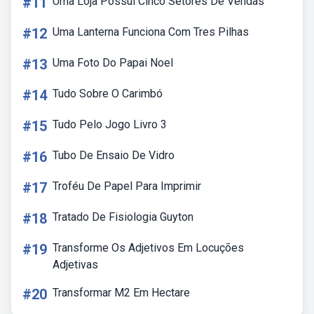
#11
Uma Loja Possui Cinco Setores De Vendas
#12
Uma Lanterna Funciona Com Tres Pilhas
#13
Uma Foto Do Papai Noel
#14
Tudo Sobre O Carimbó
#15
Tudo Pelo Jogo Livro 3
#16
Tubo De Ensaio De Vidro
#17
Troféu De Papel Para Imprimir
#18
Tratado De Fisiologia Guyton
#19
Transforme Os Adjetivos Em Locuções
Adjetivas
#20
Transformar M2 Em Hectare