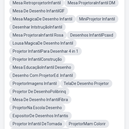
Mesa RetroprojetorInfantil
Mesa ProjetoraInfantil DM
Mesa De Desenho InfantilGIF
Mesa MagicaDe Desenho Infantil
MiniProjetor Infantil
Desenhar IntstruçãoInfantil
Mesa ProjetoraInfantil Rosa
Desenhos InfantilPcaxd
Lousa MagicaDe Desenho Infantil
Projetor InfantilPara Desenhar 4 in 1
Projetor InfantilConstrução
Mesa EducaçãoInfantil Desenho
Desenho Com ProjetorEd. Infantil
ProjetorImagens Infantil
TelaDe Desenho Projetor
Projetor De DesenhoPolibrinq
Mesa De Desenho InfantilFibra
ProjetorNa Escola Desenho
ExpositorDe Desenhos Infantis
Projetor Infantil DeTomada
ProjetorMam Colorir