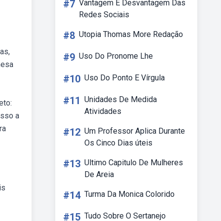
#7
Vantagem E Desvantagem Das
Redes Sociais
#8
Utopia Thomas More Redação
as,
#9
Uso Do Pronome Lhe
mesa
#10
Uso Do Ponto E Vírgula
#11
Unidades De Medida
eto:
Atividades
asso a
ra
#12
Um Professor Aplica Durante
Os Cinco Dias úteis
#13
Ultimo Capitulo De Mulheres
De Areia
is
#14
Turma Da Monica Colorido
#15
Tudo Sobre O Sertanejo