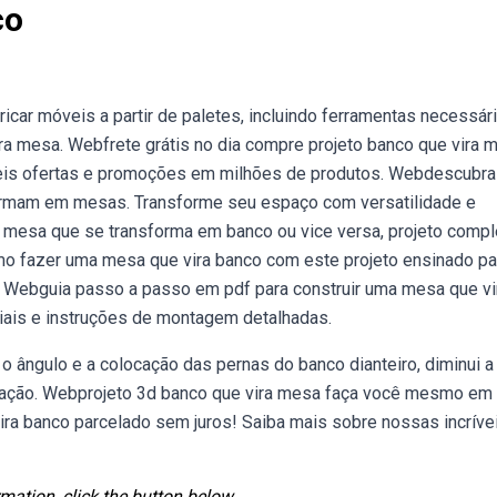
co
r móveis a partir de paletes, incluindo ferramentas necessári
ra mesa. Webfrete grátis no dia compre projeto banco que vira 
veis ofertas e promoções em milhões de produtos. Webdescubra
sformam em mesas. Transforme seu espaço com versatilidade e
 mesa que se transforma em banco ou vice versa, projeto compl
o fazer uma mesa que vira banco com este projeto ensinado p
. Webguia passo a passo em pdf para construir uma mesa que vi
eriais e instruções de montagem detalhadas.
o ângulo e a colocação das pernas do banco dianteiro, diminui a
nação. Webprojeto 3d banco que vira mesa faça você mesmo em
ira banco parcelado sem juros! Saiba mais sobre nossas incríve
mation, click the button below.