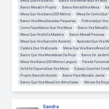
Mesa QuwVira Banco
Banco Vira MesaPasso a Passo
Banco MesaEm Projeto
Banco RetratilVira Mesa
Ba
Mesa Que Vira Banco200 Metros
Mesa De CentroQue 
Banco Vira MesaSacadas Pequenas
PoltronaQue Vira
Como FazerBanco Que Vira Mesa
Banco Vira MesaElo
Mesa Que ViraSofa Madeira
Banco Mesa8 Pessoas
Mesa Que Vira BancoDe Assento
AparadorQue Vira M
Cadeira Que ViraEscada
Mesa Que Vira BancoÁrea Ex
Banco Que Vira MesaIdeias Da Roça
Banco De Jardim
Mesa Vira Banco200 Metros Largura
Parede Funcional
Sofá De EspumaQue Vira Mesa
Espaço Gourmet ComB
Projeto BancoEmbutido
Banco Para MesaDe Jantar
Banco Que Vira MesaCom Almofadas
Móveis Da Roça
Sandra