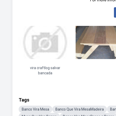
vira craftlog salvar
bancada
Tags
Banco Vira Mesa
Banco Que Vira MesaMadeira
Ban