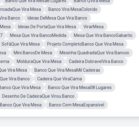
Banco Que Vira Mesa6 Lugares
Banco QVira Mesa
ncadaQue Vira Mesa
Banco Vira MesaColorido
Vira Banco
Ideias DeMesa Que Vira Banco
 Mesa
Ideias De PortaQue Vira Mesa
VirarMesa
 7
Mesa Que Vira BancoMedida
Mesa Que Vira BancoGabarito
SofáQue Vira Mesa
Projeto CompletoBanco Que Vira Mesa
esa
Mini BancoDe Mesa
Mesinha QuadradaQue Vira Bancos
terna
MolduraQue Vira Mesa
Cadeira DobravelVira Banco
Que Vira Mesa
Banco Que Vira MesaMil Cadeiras
Que Vira Banco
Cadeira Que ViraCama
anco Que Vira Mesa
Banco Que Vira Mesa08 Lugares
Desenho De CadeiraQue Virou Banco
Banco Que Vira Mesa
Banco Com MesaExpansível