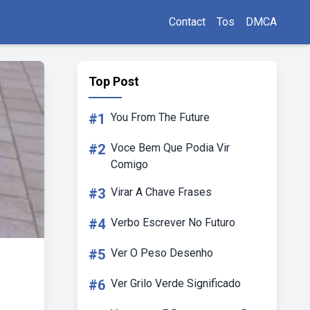
Contact
Tos
DMCA
Top Post
#1
You From The Future
#2
Voce Bem Que Podia Vir
Comigo
#3
Virar A Chave Frases
#4
Verbo Escrever No Futuro
#5
Ver O Peso Desenho
#6
Ver Grilo Verde Significado