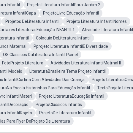
ura Infantil
Projeto Literatura InfantilPara Jardim 2
eratura InfantilCapa
ProjetoLivro Educação Infantil
Projetos DeLiteratura Infantil
Projeto Literatura InfantilNomes
artazes LiteraturasEducação INFANTIL1
Atividade Literatura Infanti
eratura Infantil
Coloquio DeLiteratura Infantil
lunos Maternal
Pprojeto Literatura InfantilE Diversidade
OS Classicos DaLiteratura Infantil Painel
FotoProjeto Literatura
Atividades Literatura InfantilMatrnal II
fantil Modelo
LiteraturaBrasileira Tema Projeto Infantil
rio InfantilCortina Com Atividades Das Criança
Projeto LiteraturaCen
aturaNa Escola Historinhas Para Educação Infantil
TextoProjeto Liter
vro InfantilMaterl
Projeto LiteraturaEducação Infantil
nfantilDecoração
ProjetoClassicos Infantis
tura InfantilRojeto
ProjetoDe Literarura Infantil
eias Para Flyer DeProjeto De Literatura