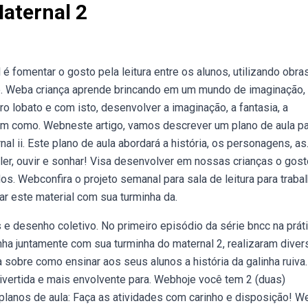
Maternal 2
il é fomentar o gosto pela leitura entre os alunos, utilizando obra
que. Weba criança aprende brincando em um mundo de imaginação,
 lobato e com isto, desenvolver a imaginação, a fantasia, a
bem como. Webneste artigo, vamos descrever um plano de aula p
nal ii. Este plano de aula abordará a história, os personagens, as
a ler, ouvir e sonhar! Visa desenvolver em nossas crianças o gos
s. Webconfira o projeto semanal para sala de leitura para trabal
zar este material com sua turminha da.
e desenho coletivo. No primeiro episódio da série bncc na práti
inha juntamente com sua turminha do maternal 2, realizaram diver
 sobre como ensinar aos seus alunos a história da galinha ruiva.
ivertida e mais envolvente para. Webhoje você tem 2 (duas)
s planos de aula: Faça as atividades com carinho e disposição! 