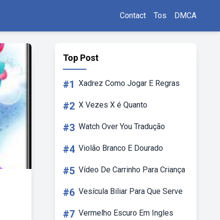
Contact
Tos
DMCA
Top Post
#1
Xadrez Como Jogar E Regras
#2
X Vezes X é Quanto
#3
Watch Over You Tradução
#4
Violão Branco E Dourado
#5
Vídeo De Carrinho Para Criança
#6
Vesícula Biliar Para Que Serve
#7
Vermelho Escuro Em Ingles