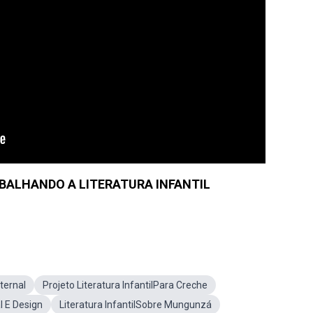
ABALHANDO A LITERATURA INFANTIL
aternal
Projeto Literatura InfantilPara Creche
al E Design
Literatura InfantilSobre Mungunzá