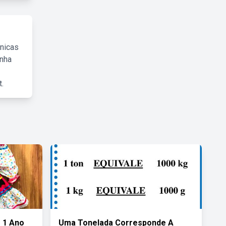
cnicas
inha
.
 1 Ano
Uma Tonelada Corresponde A