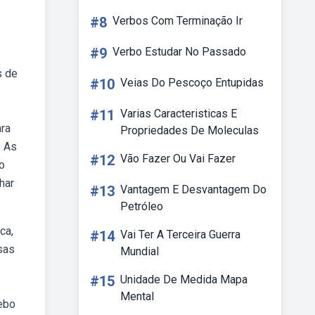
#8
Verbos Com Terminação Ir
#9
Verbo Estudar No Passado
s de
#10
Veias Do Pescoço Entupidas
#11
Varias Caracteristicas E
ara
Propriedades De Moleculas
. As
#12
Vão Fazer Ou Vai Fazer
to
har
#13
Vantagem E Desvantagem Do
Petróleo
ca,
#14
Vai Ter A Terceira Guerra
sas
Mundial
#15
Unidade De Medida Mapa
Mental
Webo