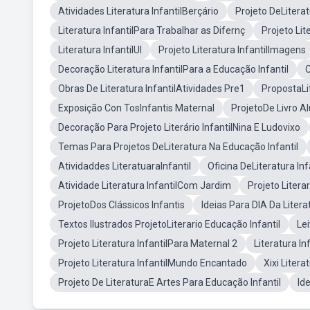
Atividades Literatura InfantilBerçário
Projeto DeLiterat
Literatura InfantilPara Trabalhar as Difernç
Projeto Lit
Literatura InfantilUI
Projeto Literatura InfantilImagens
Decoração Literatura InfantilPara a Educação Infantil
C
Obras De Literatura InfantilAtividades Pre1
PropostaLit
Exposição Con TosInfantis Maternal
ProjetoDe Livro A
Decoração Para Projeto Literário InfantilNina E Ludovixo
Temas Para Projetos DeLiteratura Na Educação Infantil
Atividaddes LiteratuaraInfantil
Oficina DeLiteratura In
Atividade Literatura InfantilCom Jardim
Projeto Litera
ProjetoDos Clássicos Infantis
Ideias Para DIA Da Liter
Textos Ilustrados ProjetoLiterario Educação Infantil
Lei
Projeto Literatura InfantilPara Maternal 2
Literatura I
Projeto Literatura InfantilMundo Encantado
Xixi Litera
Projeto De LiteraturaE Artes Para Educação Infantil
Id