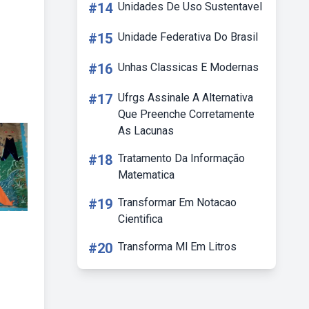
#14
Unidades De Uso Sustentavel
#15
Unidade Federativa Do Brasil
#16
Unhas Classicas E Modernas
#17
Ufrgs Assinale A Alternativa
Que Preenche Corretamente
As Lacunas
#18
Tratamento Da Informação
Matematica
#19
Transformar Em Notacao
Cientifica
#20
Transforma Ml Em Litros