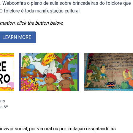
 a. Webconfira o plano de aula sobre brincadeiras do folclore que
folclore é toda manifestação cultural.
mation, click the button below.
LEARN MORE
ino
ro 5º
onvívio social, por via oral ou por imitação resgatando as