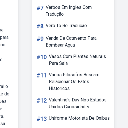
#7
Verbos Em Ingles Com
Tradução
#8
Verb To Be Traducao
na
 para
#9
Venda De Catavento Para
ino
Bombear Agua
#10
Vasos Com Plantas Naturais
 e
Para Sala
#11
Varios Filosofos Buscam
Relacionar Os Fatos
al o
Historicos
te do
#12
Valentine's Day Nos Estados
ques
Unidos Curiosidades
re
a.
#13
Uniforme Motorista De Onibus
ssa