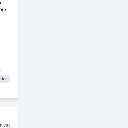
o
lore
ntar
cnicas