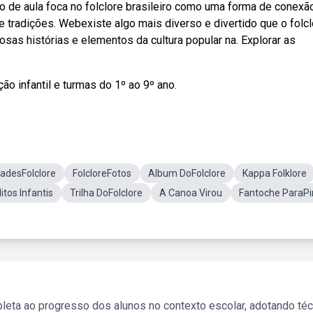
o de aula foca no folclore brasileiro como uma forma de conexã
 e tradições. Webexiste algo mais diverso e divertido que o folc
iosas histórias e elementos da cultura popular na. Explorar as
ão infantil e turmas do 1º ao 9º ano.
dadesFolclore
FolcloreFotos
Album DoFolclore
Kappa Folklore
itos Infantis
Trilha DoFolclore
A Canoa Virou
Fantoche ParaPi
leta ao progresso dos alunos no contexto escolar, adotando té