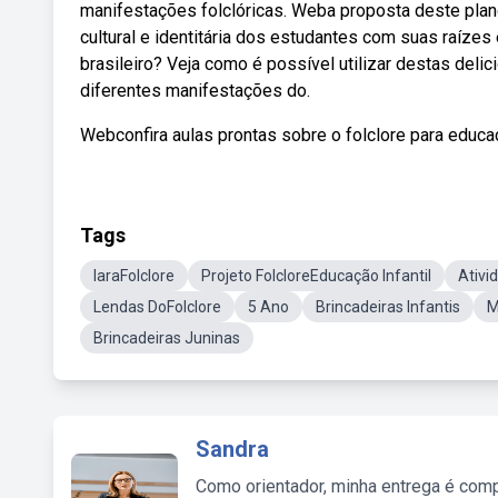
manifestações folclóricas. Weba proposta deste plan
cultural e identitária dos estudantes com suas raízes
brasileiro? Veja como é possível utilizar destas delic
diferentes manifestações do.
Webconfira aulas prontas sobre o folclore para educaç
Tags
IaraFolclore
Projeto FolcloreEducação Infantil
Ativi
Lendas DoFolclore
5 Ano
Brincadeiras Infantis
M
Brincadeiras Juninas
Sandra
Como orientador, minha entrega é comp