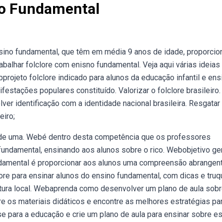
no Fundamental
nsino fundamental, que têm em média 9 anos de idade, proporcio
balhar folclore com enisno fundamental. Veja aqui várias ideias
bprojeto folclore indicado para alunos da educação infantil e ens
festações populares constituído. Valorizar o folclore brasileiro.
ver identificação com a identidade nacional brasileira. Resgatar
eiro;
e de uma. Webé dentro desta competência que os professores
undamental, ensinando aos alunos sobre o rico. Webobjetivo ger
fundamental é proporcionar aos alunos uma compreensão abrangen
ore para ensinar alunos do ensino fundamental, com dicas e tru
tura local. Webaprenda como desenvolver um plano de aula sob
re os materiais didáticos e encontre as melhores estratégias par
e para a educação e crie um plano de aula para ensinar sobre e