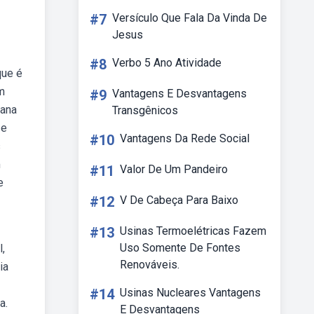
#7
Versículo Que Fala Da Vinda De
Jesus
#8
Verbo 5 Ano Atividade
que é
m
#9
Vantagens E Desvantagens
mana
Transgênicos
 e
#10
Vantagens Da Rede Social
s
m
#11
Valor De Um Pandeiro
e
#12
V De Cabeça Para Baixo
#13
Usinas Termoelétricas Fazem
Uso Somente De Fontes
,
Renováveis.
ia
#14
Usinas Nucleares Vantagens
a.
E Desvantagens