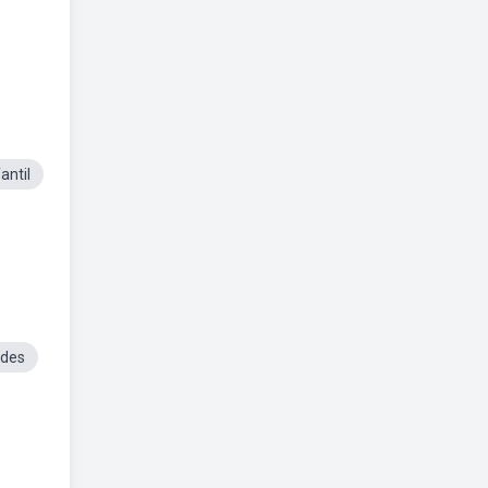
antil
ades