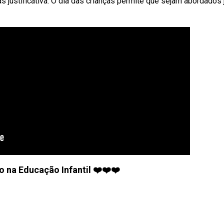
s justificativa: O dia das crianças permite que sejam abordados 
o na Educação Infantil ❤️❤️❤️