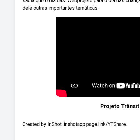
sabia que o dia das. Webprojeto para o dia das criança
dele outras importantes temáticas.
Projeto Trânsit
Created by InShot: inshotapp.page.link/YTShare.