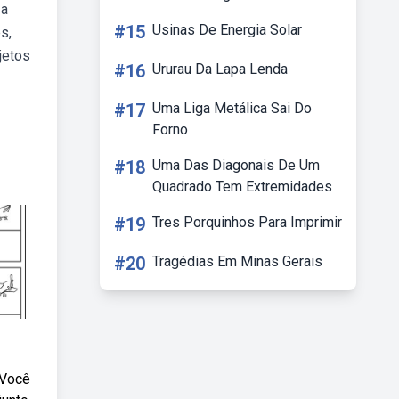
 a
#15
Usinas De Energia Solar
s,
jetos
#16
Ururau Da Lapa Lenda
#17
Uma Liga Metálica Sai Do
Forno
#18
Uma Das Diagonais De Um
Quadrado Tem Extremidades
#19
Tres Porquinhos Para Imprimir
#20
Tragédias Em Minas Gerais
 Você