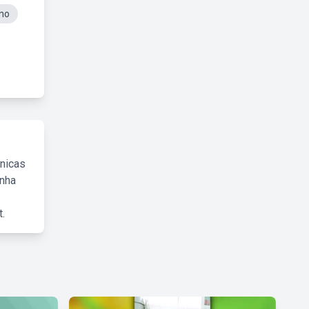
Ano
cnicas
inha
.