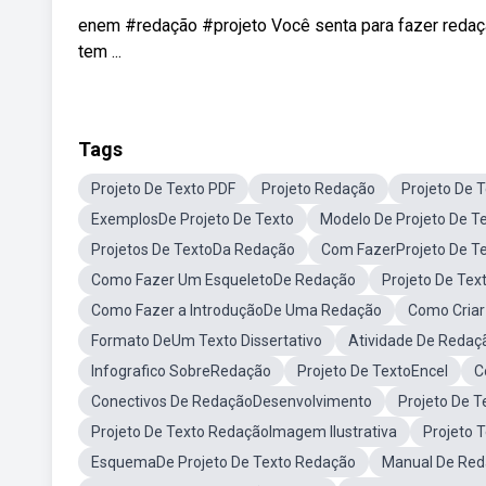
enem #redação #projeto Você senta para fazer redação
tem ...
Tags
Projeto De Texto PDF
Projeto Redação
Projeto De 
ExemplosDe Projeto De Texto
Modelo De Projeto De T
Projetos De TextoDa Redação
Com FazerProjeto De T
Como Fazer Um EsqueletoDe Redação
Projeto De Te
Como Fazer a IntroduçãoDe Uma Redação
Como Cria
Formato DeUm Texto Dissertativo
Atividade De Redaç
Infografico SobreRedação
Projeto De TextoEncel
C
Conectivos De RedaçãoDesenvolvimento
Projeto De 
Projeto De Texto RedaçãoImagem Ilustrativa
Projeto 
EsquemaDe Projeto De Texto Redação
Manual De Red