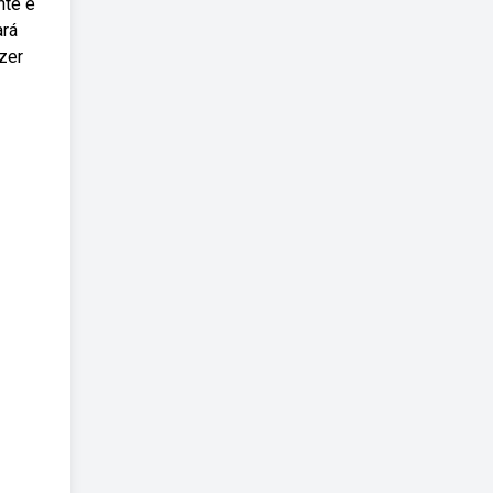
nte e
ará
zer