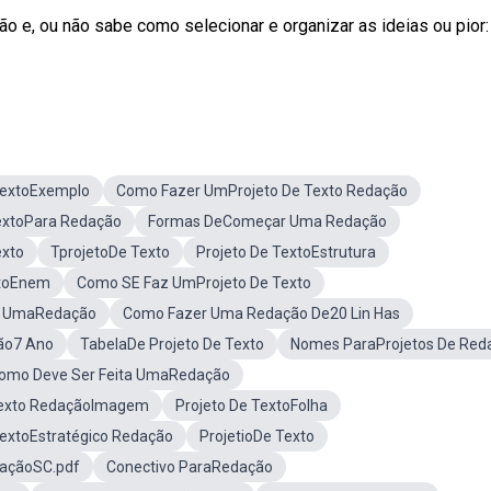
 e, ou não sabe como selecionar e organizar as ideias ou pior:
TextoExemplo
Como Fazer UmProjeto De Texto Redação
extoPara Redação
Formas DeComeçar Uma Redação
exto
TprojetoDe Texto
Projeto De TextoEstrutura
xtoEnem
Como SE Faz UmProjeto De Texto
r UmaRedação
Como Fazer Uma Redação De20 Lin Has
ão7 Ano
TabelaDe Projeto De Texto
Nomes ParaProjetos De Red
omo Deve Ser Feita UmaRedação
Texto RedaçãoImagem
Projeto De TextoFolha
TextoEstratégico Redação
ProjetioDe Texto
açãoSC.pdf
Conectivo ParaRedação