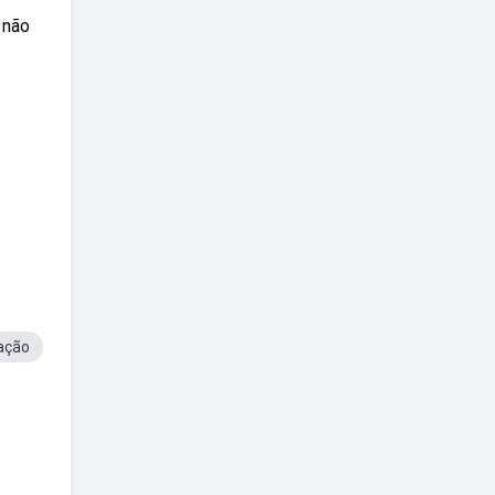
 não
ação