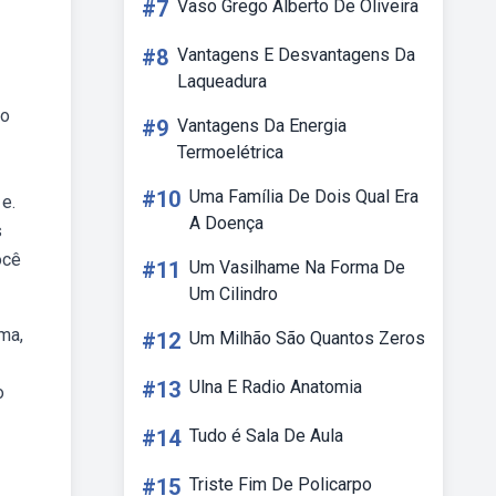
#7
Vaso Grego Alberto De Oliveira
#8
Vantagens E Desvantagens Da
Laqueadura
ão
#9
Vantagens Da Energia
Termoelétrica
#10
Uma Família De Dois Qual Era
e.
A Doença
s
ocê
#11
Um Vasilhame Na Forma De
Um Cilindro
ma,
#12
Um Milhão São Quantos Zeros
#13
Ulna E Radio Anatomia
o
#14
Tudo é Sala De Aula
#15
Triste Fim De Policarpo