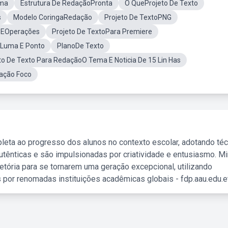
uma
Estrutura De RedaçãoPronta
O QueProjeto De Texto
s
Modelo CoringaRedação
Projeto De TextoPNG
o EOperações
Projeto De TextoPara Premiere
oLuma E Ponto
PlanoDe Texto
to De Texto Para RedaçãoO Tema E Noticia De 15 Lin Has
ação Foco
leta ao progresso dos alunos no contexto escolar, adotando té
tênticas e são impulsionadas por criatividade e entusiasmo. M
etória para se tornarem uma geração excepcional, utilizando
 por renomadas instituições acadêmicas globais - fdp.aau.edu.et