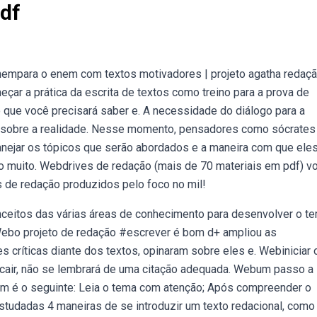
Pdf
empara o enem com textos motivadores | projeto agatha redaç
ar a prática da escrita de textos como treino para a prova de
que você precisará saber e. A necessidade do diálogo para a
es sobre a realidade. Nesse momento, pensadores como sócrates 
anejar os tópicos que serão abordados e a maneira com que ele
so muito. Webdrives de redação (mais de 70 materiais em pdf) v
is de redação produzidos pelo foco no mil!
ceitos das várias áreas de conhecimento para desenvolver o te
. Webo projeto de redação #escrever é bom d+ ampliou as
 críticas diante dos textos, opinaram sobre eles e. Webiniciar 
 cair, não se lembrará de uma citação adequada. Webum passo a
em é o seguinte: Leia o tema com atenção; Após compreender o
studadas 4 maneiras de se introduzir um texto redacional, como