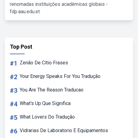
renomadas instituições acadêmicas globais -
fdp.aau.edu.et.
Top Post
#1
Zenão De Cítio Frases
#2
Your Energy Speaks For You Tradução
#3
You Are The Reason Traducao
#4
What's Up Que Significa
#5
What Lovers Do Tradução
#6
Vidrarias De Laboratorio E Equipamentos