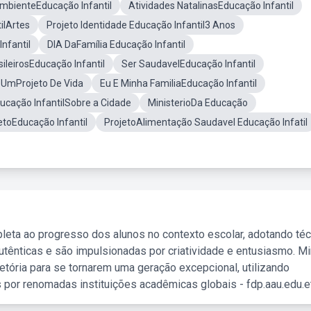
mbienteEducação Infantil
Atividades NatalinasEducação Infantil
ilArtes
Projeto Identidade Educação Infantil3 Anos
nfantil
DIA DaFamília Educação Infantil
ileirosEducação Infantil
Ser SaudavelEducação Infantil
UmProjeto De Vida
Eu E Minha FamiliaEducação Infantil
ucação InfantilSobre a Cidade
MinisterioDa Educação
etoEducação Infantil
ProjetoAlimentação Saudavel Educação Infatil
leta ao progresso dos alunos no contexto escolar, adotando té
tênticas e são impulsionadas por criatividade e entusiasmo. M
etória para se tornarem uma geração excepcional, utilizando
 por renomadas instituições acadêmicas globais - fdp.aau.edu.et