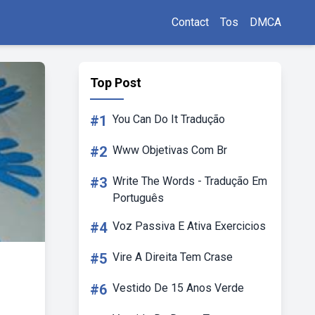
Contact
Tos
DMCA
Top Post
#1
You Can Do It Tradução
#2
Www Objetivas Com Br
#3
Write The Words - Tradução Em
Português
#4
Voz Passiva E Ativa Exercicios
#5
Vire A Direita Tem Crase
#6
Vestido De 15 Anos Verde