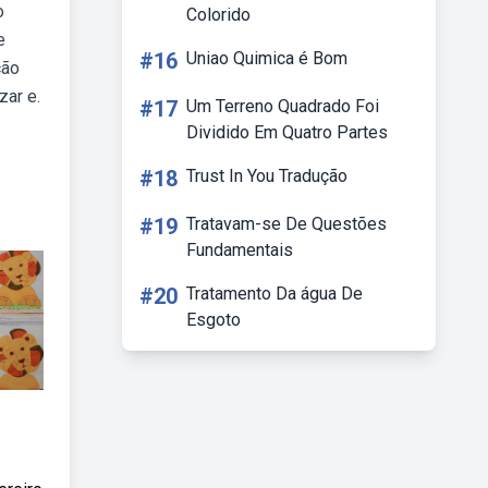
o
Colorido
e
#16
Uniao Quimica é Bom
ção
zar e.
#17
Um Terreno Quadrado Foi
Dividido Em Quatro Partes
#18
Trust In You Tradução
#19
Tratavam-se De Questões
Fundamentais
#20
Tratamento Da água De
Esgoto