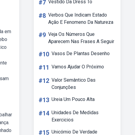
#7
Vestido Da Dress To
#8
Verbos Que Indicam Estado
Ação E Fenomeno Da Natureza
ida em
#9
Veja Os Números Que
Webo
Aparecem Nas Frases A Seguir
tico
#10
Vasos De Plantas Desenho
ente
#11
Vamos Ajudar O Próximo
ossam
#12
Valor Semântico Das
Conjunções
#13
Ureia Um Pouco Alta
#14
Unidades De Medidas
balhar
Exercicios
ança.
inhado
#15
Unicórnio De Verdade