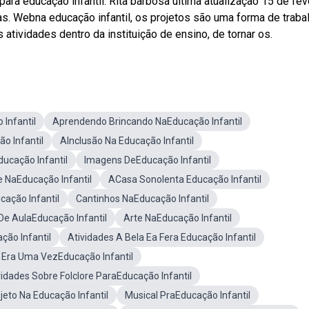
ra educação infantil: Rita barbosa última atualização 15 de fev
as. Webna educação infantil, os projetos são uma forma de traba
atividades dentro da instituição de ensino, de tornar os.
 Infantil
Aprendendo Brincando NaEducação Infantil
o Infantil
AInclusão Na Educação Infantil
ucação Infantil
Imagens DeEducação Infantil
e NaEducação Infantil
ACasa Sonolenta Educação Infantil
ação Infantil
Cantinhos NaEducação Infantil
De AulaEducação Infantil
Arte NaEducação Infantil
ção Infantil
Atividades A Bela Ea Fera Educação Infantil
 Era Uma VezEducação Infantil
vidades Sobre Folclore ParaEducação Infantil
jeto Na Educação Infantil
Musical PraEducação Infantil