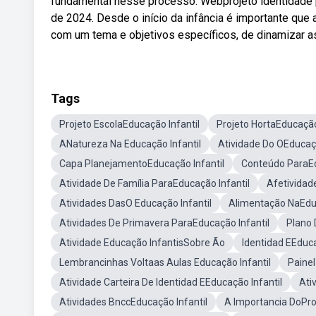
fundamental nesse processo. Webprojeto identidade pa
de 2024. Desde o início da infância é importante que 
com um tema e objetivos específicos, de dinamizar as 
Tags
Projeto EscolaEducação Infantil
Projeto HortaEducação
ANatureza Na Educação Infantil
Atividade Do OEducaçã
Capa PlanejamentoEducação Infantil
Conteúdo ParaEd
Atividade De Família ParaEducação Infantil
Afetividad
Atividades DasO Educação Infantil
Alimentação NaEduc
Atividades De Primavera ParaEducação Infantil
Plano 
Atividade Educação InfantisSobre Ão
Identidad EEduca
Lembrancinhas Voltaas Aulas Educação Infantil
Painel
Atividade Carteira De Identidad EEducação Infantil
Ati
Atividades BnccEducação Infantil
A Importancia DoPro