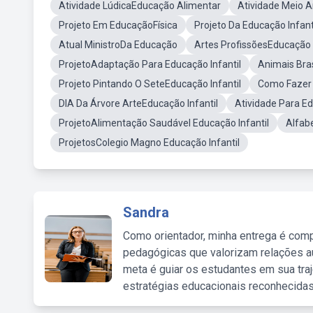
Atividade LúdicaEducação Alimentar
Atividade Meio A
Projeto Em EducaçãoFísica
Projeto Da Educação Infant
Atual MinistroDa Educação
Artes ProfissõesEducação I
ProjetoAdaptação Para Educação Infantil
Animais Bras
Projeto Pintando O SeteEducação Infantil
Como Fazer 
DIA Da Árvore ArteEducação Infantil
Atividade Para Ed
ProjetoAlimentação Saudável Educação Infantil
Alfab
ProjetosColegio Magno Educação Infantil
Sandra
Como orientador, minha entrega é comp
pedagógicas que valorizam relações au
meta é guiar os estudantes em sua traj
estratégias educacionais reconhecidas