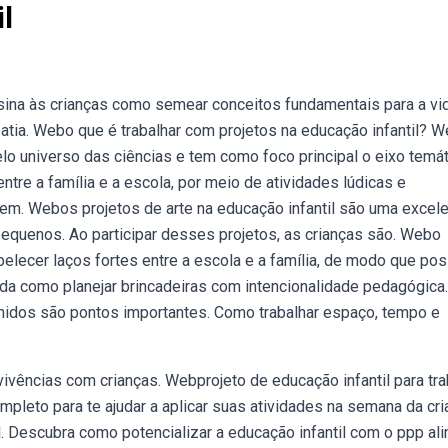
l
nsina às crianças como semear conceitos fundamentais para a v
tia. Webo que é trabalhar com projetos na educação infantil? 
lo universo das ciências e tem como foco principal o eixo temá
tre a família e a escola, por meio de atividades lúdicas e
m. Webos projetos de arte na educação infantil são uma excel
pequenos. Ao participar desses projetos, as crianças são. Webo
abelecer laços fortes entre a escola e a família, de modo que p
enda como planejar brincadeiras com intencionalidade pedagógica.
finidos são pontos importantes. Como trabalhar espaço, tempo e
 vivências com crianças. Webprojeto de educação infantil para tra
pleto para te ajudar a aplicar suas atividades na semana da cri
. Descubra como potencializar a educação infantil com o ppp al