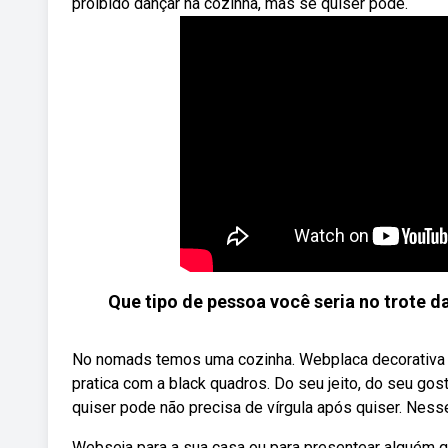
proibido dançar na cozinha, mas se quiser pode.
Que tipo de pessoa você seria no trote 
No nomads temos uma cozinha. Webplaca decorativa 
pratica com a black quadros. Do seu jeito, do seu gos
quiser pode não precisa de vírgula após quiser. Nes
Webseja para a sua casa ou para presentear alguém qu