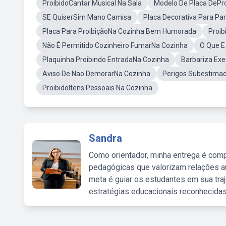
ProibidoCantar Musical Na Sala
Modelo De Placa DePro
SE QuiserSim Mano Camisa
Placa Decorativa Para Pa
Placa Para ProibiçãoNa Cozinha Bem Humorada
Proib
Não É Permitido Cozinheiro FumarNa Cozinha
O Que E
Plaquinha Proibindo EntradaNa Cozinha
Barbariza Exe
Aviso De Nao DemorarNa Cozinha
Perigos Subestima
ProibidoItens Pessoais Na Cozinha
Sandra
Como orientador, minha entrega é comp
pedagógicas que valorizam relações au
meta é guiar os estudantes em sua traj
estratégias educacionais reconhecidas