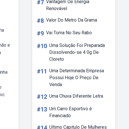
#7
Vantagem De Energia
Renovável
#8
Valor Do Metro Da Grama
na
#9
Vai Toma No Seu Rabo
mão e
#10
Uma Solução Foi Preparada
Dissolvendo-se 4 0g De
a
Cloreto
#11
Uma Determinada Empresa
inha
Possui Hoje O Preço De
Venda
o
pvc
#12
Uma Chuva Diferente Letra
#13
Um Carro Esportivo é
Financiado
#14
Ultimo Capitulo De Mulheres