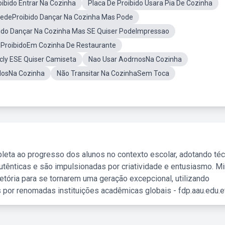
ibido Entrar Na Cozinha
Placa De Proibido Usara Pia De Cozinha
redeProibido Dançar Na Cozinha Mas Pode
ido Dançar Na Cozinha Mas SE Quiser PodeImpressao
 ProibidoEm Cozinha De Restaurante
cly ESE Quiser Camiseta
Nao Usar AodrnosNa Cozinha
dosNa Cozinha
Não Transitar Na CozinhaSem Toca
leta ao progresso dos alunos no contexto escolar, adotando té
tênticas e são impulsionadas por criatividade e entusiasmo. M
etória para se tornarem uma geração excepcional, utilizando
 por renomadas instituições acadêmicas globais - fdp.aau.edu.et