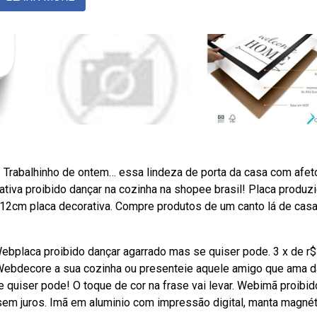
 Trabalhinho de ontem… essa lindeza de porta da casa com afet
iva proibido dançar na cozinha na shopee brasil! Placa produz
12cm placa decorativa. Compre produtos de um canto lá de casa
Webplaca proibido dançar agarrado mas se quiser pode. 3 x de r
 Webdecore a sua cozinha ou presenteie aquele amigo que ama d
 quiser pode! O toque de cor na frase vai levar. Webimã proibid
sem juros. Imã em aluminio com impressão digital, manta magnét