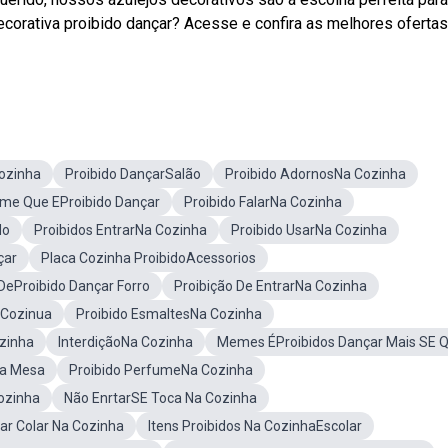
corativa proibido dançar? Acesse e confira as melhores ofertas
Cozinha
Proibido DançarSalão
Proibido AdornosNa Cozinha
lme Que EProibido Dançar
Proibido FalarNa Cozinha
do
Proibidos EntrarNa Cozinha
Proibido UsarNa Cozinha
çar
Placa Cozinha ProibidoAcessorios
DeProibido Dançar Forro
Proibição De EntrarNa Cozinha
aCozinua
Proibido EsmaltesNa Cozinha
zinha
InterdiçãoNa Cozinha
Memes ÉProibidos Dançar Mais SE 
Na Mesa
Proibido PerfumeNa Cozinha
ozinha
Não EnrtarSE Toca Na Cozinha
ar Colar Na Cozinha
Itens Proibidos Na CozinhaEscolar