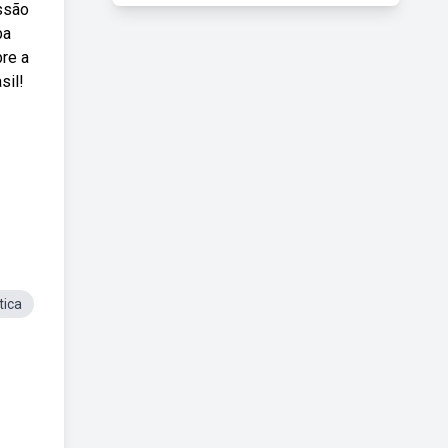
ssão
ba
pre a
sil!
tica