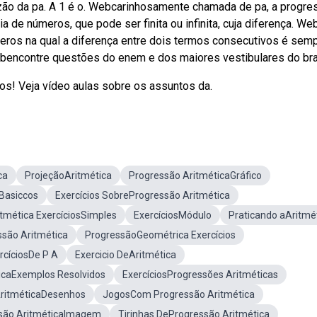
zão da pa. A 1 é o. Webcarinhosamente chamada de pa, a progre
de números, que pode ser finita ou infinita, cuja diferença. We
meros na qual a diferença entre dois termos consecutivos é sem
encontre questões do enem e dos maiores vestibulares do bra
os! Veja vídeo aulas sobre os assuntos da.
ca
ProjeçãoAritmética
Progressão AritméticaGráfico
sBasiccos
Exercícios SobreProgressão Aritmética
tmética ExercíciosSimples
ExercíciosMódulo
Praticando aAritmé
ssão Aritmética
ProgressãoGeométrica Exercícios
rcíciosDe P A
Exercicio DeAritmética
icaExemplos Resolvidos
ExercíciosProgressões Aritméticas
AritméticaDesenhos
JogosCom Progressão Aritmética
são AritméticaImagem
Tirinhas DeProgressão Aritmética