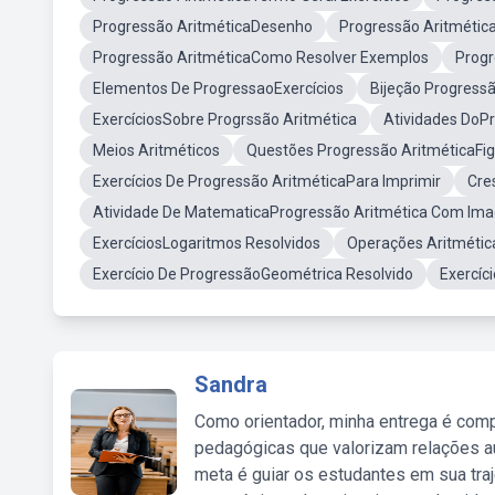
Progressão AritméticaDesenho
Progressão Aritmétic
Progressão AritméticaComo Resolver Exemplos
Progr
Elementos De ProgressaoExercícios
Bijeção Progress
ExercíciosSobre Progrssão Aritmética
Atividades DoP
Meios Aritméticos
Questões Progressão AritméticaFi
Exercícios De Progressão AritméticaPara Imprimir
Cre
Atividade De MatematicaProgressão Aritmética Com Im
ExercíciosLogaritmos Resolvidos
Operações Aritmética
Exercício De ProgressãoGeométrica Resolvido
Exercíc
Sandra
Como orientador, minha entrega é comp
pedagógicas que valorizam relações au
meta é guiar os estudantes em sua traj