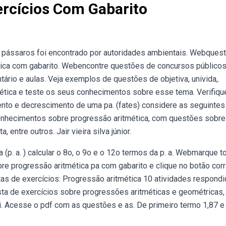
ercícios Com Gabarito
s pássaros foi encontrado por autoridades ambientais. Webques
ica com gabarito. Webencontre questões de concursos público
ário e aulas. Veja exemplos de questões de objetiva, univida,.
ética e teste os seus conhecimentos sobre esse tema. Verifiqu
nto e decrescimento de uma pa. (fates) considere as seguintes
conhecimentos sobre progressão aritmética, com questões sobre
entre outros. Jair vieira silva júnior.
(p. a. ) calcular o 8o, o 9o e o 12o termos da p. a. Webmarque t
e progressão aritmética pa com gabarito e clique no botão corri
tas de exercícios: Progressão aritmética 10 atividades respondi
ta de exercícios sobre progressões aritméticas e geométricas
ii. Acesse o pdf com as questões e as. De primeiro termo 1,87 e