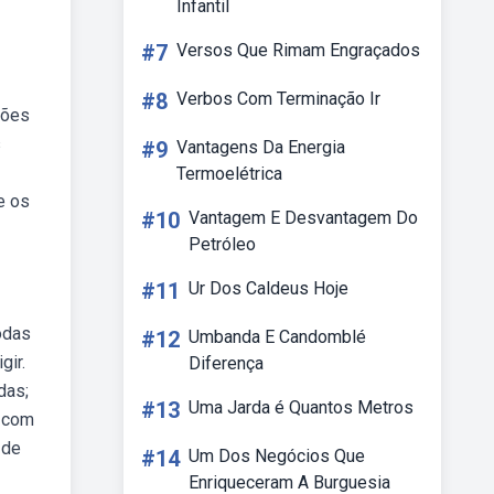
Infantil
#7
Versos Que Rimam Engraçados
#8
Verbos Com Terminação Ir
tões
s
#9
Vantagens Da Energia
Termoelétrica
e os
#10
Vantagem E Desvantagem Do
Petróleo
#11
Ur Dos Caldeus Hoje
odas
#12
Umbanda E Candomblé
gir.
Diferença
das;
#13
Uma Jarda é Quantos Metros
, com
 de
#14
Um Dos Negócios Que
Enriqueceram A Burguesia