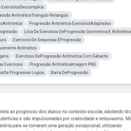
a ExercíciosDescomplica
essão AritméticaTriangulo Retangulo
ãoAritmetica
Progressão Aritmética ExercíciosAdaptados
rogressão
Lista De Exercícios DeProgressão Geométrica E Aritmétic
gura
Exercicos De Sequecias EProgressão
scimento Aritmético
agens
Exercícios DeProgressão Aritmética Com Gabarito
s Exercicios
Progressão AritméticaImagem PNG
iosDe Progressao Logica
Barra DeProgressão
leta ao progresso dos alunos no contexto escolar, adotando té
tênticas e são impulsionadas por criatividade e entusiasmo. M
etória para se tornarem uma geração excepcional, utilizando