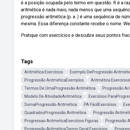
é a posição ocupada pelo termo em questão. R é a ra
aritmética é nada mais, nada menos que uma sequência 
progressão aritmética (p. a. ) é uma sequência de nú
mesma. Essa diferença constante recebe o nome. Web
Pratique com exercícios e descubra seus pontos frac
Tags
Aritmética Exercícios
Exemplo DeProgressão Aritméti
Progressão AritméticaExemplos
Aritmética Exercício
Termos De UmaProgressão Aritmética
Progressão Ari
Modelo De AtividadeAritmética
Exercícios ParaProgre
SomaProgressão Aritmética
PA FácilExercícios
Exe
QuadradosProgressão Aritmética
Progressão Aritmét
Progressao AritmeticaExercícios Figuras
Progressão 
Progressão AritméticaTermo Geral Exercícios
Progres