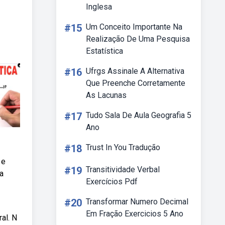
Inglesa
#15
Um Conceito Importante Na
Realização De Uma Pesquisa
Estatística
#16
Ufrgs Assinale A Alternativa
Que Preenche Corretamente
As Lacunas
#17
Tudo Sala De Aula Geografia 5
Ano
#18
Trust In You Tradução
 e
#19
Transitividade Verbal
a
Exercícios Pdf
#20
Transformar Numero Decimal
Em Fração Exercicios 5 Ano
al. N