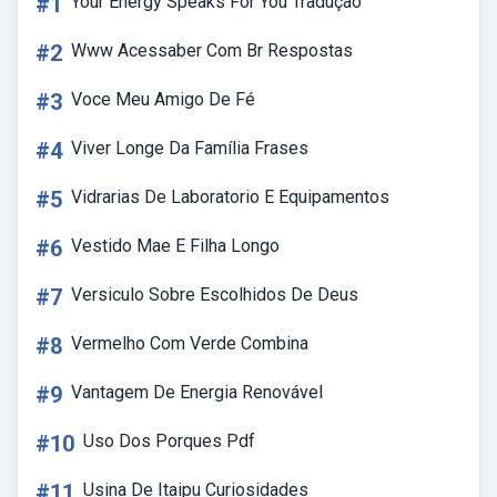
#1
Your Energy Speaks For You Tradução
#2
Www Acessaber Com Br Respostas
#3
Voce Meu Amigo De Fé
#4
Viver Longe Da Família Frases
#5
Vidrarias De Laboratorio E Equipamentos
#6
Vestido Mae E Filha Longo
#7
Versiculo Sobre Escolhidos De Deus
#8
Vermelho Com Verde Combina
#9
Vantagem De Energia Renovável
#10
Uso Dos Porques Pdf
#11
Usina De Itaipu Curiosidades