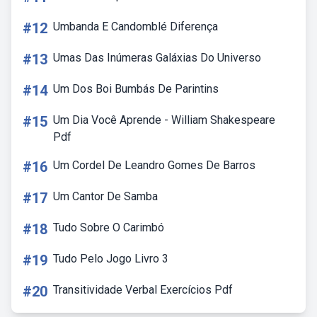
#12
Umbanda E Candomblé Diferença
#13
Umas Das Inúmeras Galáxias Do Universo
#14
Um Dos Boi Bumbás De Parintins
#15
Um Dia Você Aprende - William Shakespeare
Pdf
#16
Um Cordel De Leandro Gomes De Barros
#17
Um Cantor De Samba
#18
Tudo Sobre O Carimbó
#19
Tudo Pelo Jogo Livro 3
#20
Transitividade Verbal Exercícios Pdf