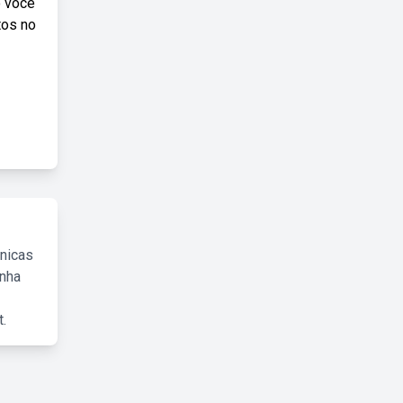
o você
tos no
cnicas
inha
.