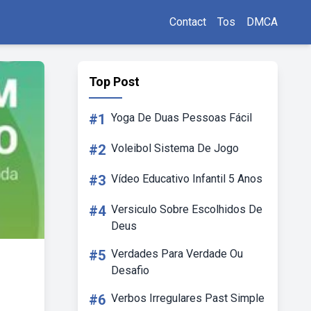
Contact
Tos
DMCA
Top Post
#1
Yoga De Duas Pessoas Fácil
#2
Voleibol Sistema De Jogo
#3
Vídeo Educativo Infantil 5 Anos
#4
Versiculo Sobre Escolhidos De
Deus
#5
Verdades Para Verdade Ou
Desafio
#6
Verbos Irregulares Past Simple