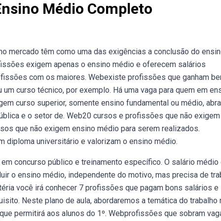
Ensino Médio Completo
no mercado têm como uma das exigências a conclusão do ensi
issões exigem apenas o ensino médio e oferecem salários
profissões com os maiores. Webexiste profissões que ganham b
u um curso técnico, por exemplo. Há uma vaga para quem em en
igem curso superior, somente ensino fundamental ou médio, ab
ública e o setor de. Web20 cursos e profissões que não exigem
rsos que não exigem ensino médio para serem realizados.
 diploma universitário e valorizam o ensino médio.
m concurso público e treinamento específico. O salário médio
uir o ensino médio, independente do motivo, mas precisa de tra
téria você irá conhecer 7 profissões que pagam bons salários e
ito. Neste plano de aula, abordaremos a temática do trabalho 
a que permitirá aos alunos do 1º. Webprofissões que sobram vag