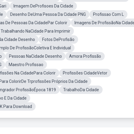
Gari
Imagem DeProfisoes Da Cidade
de
Desenho DeUma Pessoa Da Cidade PNG
Profissao Com L
as De Pessoas Da CidadePar Colorir
Imagens De ProfissãoNa Cidad
rabalhando NaCidade Para Imprimir
a Cidade Desenho
Fotos DeProfisão
mplo De ProfissãoColetiva E Individual
o
Pessoas NaCidade Desenho
Amora Profissão
G
Maestro Profissao
fissões Na CidadePara Colorir
Profissões CidadeVetor
ara ColorirDe Trprofissões Próprios Da Cidade
ngrador ProfissãoÉpoca 1819
TrabalhoDa Cidade
o E Da Cidade
4K Para Download