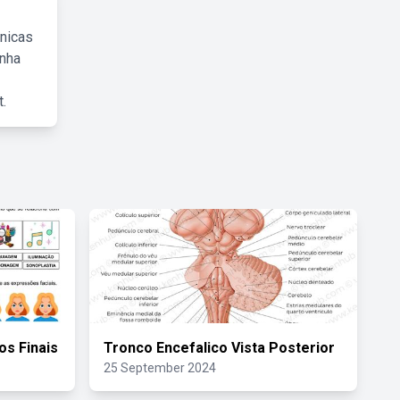
cnicas
inha
.
os Finais
Tronco Encefalico Vista Posterior
25 September 2024