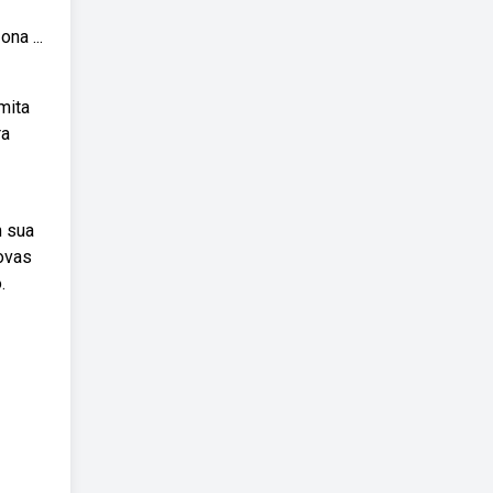
na ...
mita
ra
m sua
ovas
.