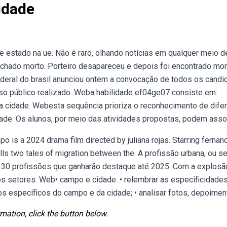
idade
e estado na ue. Não é raro, olhando notícias em qualquer meio d
achado morto. Porteiro desapareceu e depois foi encontrado mor
federal do brasil anunciou ontem a convocação de todos os candi
rso público realizado. Weba habilidade ef04ge07 consiste em:
na cidade. Webesta sequência prioriza o reconhecimento de dife
ade. Os alunos, por meio das atividades propostas, podem assoc
 is a 2024 drama film directed by juliana rojas. Starring fernan
ells two tales of migration between the. A profissão urbana, ou se
as 30 profissões que ganharão destaque até 2025. Com a explosã
 setores. Web• campo e cidade. • relembrar as especificidade
os específicos do campo e da cidade; • analisar fotos, depoimen
mation, click the button below.