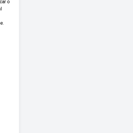
car o
l
e.