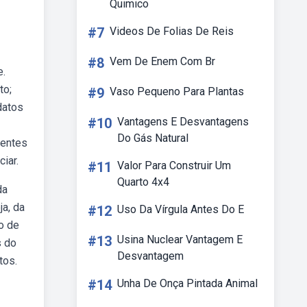
Quimico
#7
Videos De Folias De Reis
#8
Vem De Enem Com Br
e.
to;
#9
Vaso Pequeno Para Plantas
datos
#10
Vantagens E Desvantagens
Do Gás Natural
rentes
iar.
#11
Valor Para Construir Um
Quarto 4x4
da
ja, da
#12
Uso Da Vírgula Antes Do E
o de
#13
Usina Nuclear Vantagem E
s do
Desvantagem
tos.
#14
Unha De Onça Pintada Animal