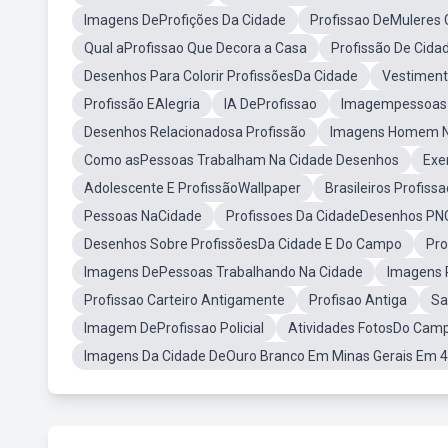
Imagens DeProfições Da Cidade
Profissao DeMuleres 
Qual aProfissao Que Decora a Casa
Profissão De Cida
Desenhos Para Colorir ProfissõesDa Cidade
Vestiment
Profissão EAlegria
IA DeProfissao
Imagempessoas T
Desenhos Relacionadosa Profissão
Imagens Homem N
Como asPessoas Trabalham Na Cidade Desenhos
Exe
Adolescente E ProfissãoWallpaper
Brasileiros Profissa
Pessoas NaCidade
Profissoes Da CidadeDesenhos PN
Desenhos Sobre ProfissõesDa Cidade E Do Campo
Pro
Imagens DePessoas Trabalhando Na Cidade
Imagens P
Profissao Carteiro Antigamente
Profisao Antiga
Sa
Imagem DeProfissao Policial
Atividades FotosDo Camp
Imagens Da Cidade DeOuro Branco Em Minas Gerais Em 