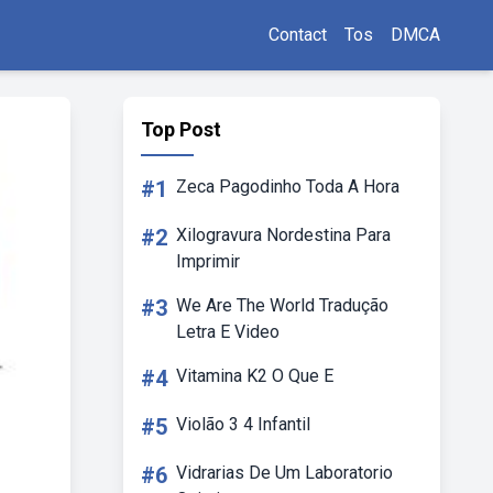
Contact
Tos
DMCA
Top Post
#1
Zeca Pagodinho Toda A Hora
#2
Xilogravura Nordestina Para
Imprimir
#3
We Are The World Tradução
Letra E Video
#4
Vitamina K2 O Que E
#5
Violão 3 4 Infantil
#6
Vidrarias De Um Laboratorio