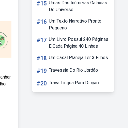
#15
Umas Das Inúmeras Galáxias
Do Universo
#16
Um Texto Narrativo Pronto
Pequeno
#17
Um Livro Possui 240 Páginas
E Cada Página 40 Linhas
#18
Um Casal Planeja Ter 3 Filhos
#19
Travessia Do Rio Jordão
ganhar
#20
Trava Lingua Para Dicção
lho