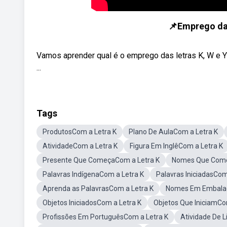
📌Emprego das 
Vamos aprender qual é o emprego das letras K, W e 
...
Tags
ProdutosCom a Letra K
Plano De AulaCom a Letra K
AtividadeCom a Letra K
Figura Em InglêCom a Letra K
Presente Que ComeçaCom a Letra K
Nomes Que Come
Palavras IndígenaCom a Letra K
Palavras IniciadasCom
Aprenda as PalavrasCom a Letra K
Nomes Em Embalag
Objetos IniciadosCom a Letra K
Objetos Que IniciamCo
Profissões Em PortuguêsCom a Letra K
Atividade De 