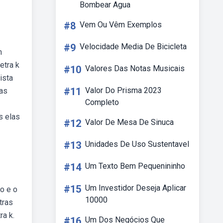
Bombear Agua
#8
Vem Ou Vêm Exemplos
#9
Velocidade Media De Bicicleta
m
etra k
#10
Valores Das Notas Musicais
ista
#11
Valor Do Prisma 2023
as
Completo
s elas
#12
Valor De Mesa De Sinuca
#13
Unidades De Uso Sustentavel
#14
Um Texto Bem Pequenininho
#15
Um Investidor Deseja Aplicar
o e o
10000
tras
a k.
#16
Um Dos Negócios Que