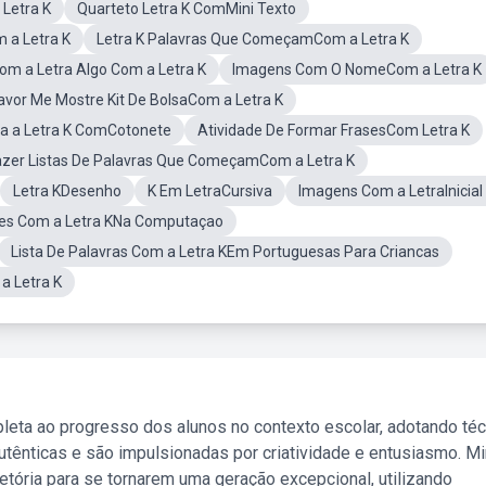
Letra K
Quarteto Letra K ComMini Texto
 a Letra K
Letra K Palavras Que ComeçamCom a Letra K
lCom a Letra Algo Com a Letra K
Imagens Com O NomeCom a Letra K
avor Me Mostre Kit De BolsaCom a Letra K
a a Letra K ComCotonete
Atividade De Formar FrasesCom Letra K
azer Listas De Palavras Que ComeçamCom a Letra K
Letra KDesenho
K Em LetraCursiva
Imagens Com a LetraInicial
nes Com a Letra KNa Computaçao
Lista De Palavras Com a Letra KEm Portuguesas Para Criancas
a Letra K
leta ao progresso dos alunos no contexto escolar, adotando té
tênticas e são impulsionadas por criatividade e entusiasmo. M
etória para se tornarem uma geração excepcional, utilizando