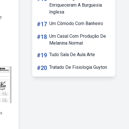
Enriqueceram A Burguesia
Inglesa
?
#17
Um Cômodo Com Banheiro
#18
Um Casal Com Produção De
Melanina Normal
#19
Tudo Sala De Aula Arte
#20
Tratado De Fisiologia Guyton
os