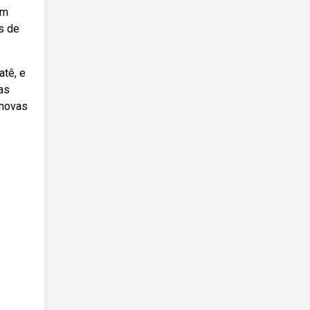
em
s de
atê, e
ras
 novas