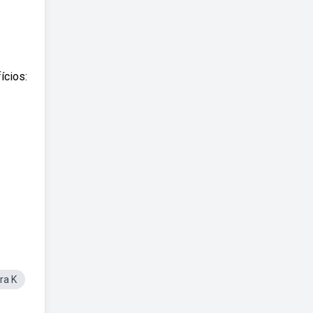
ícios:
ra K