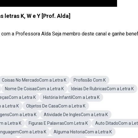
letras K, W e Y [Prof. Alda]
Y com a Professora Alda Seja membro deste canal e ganhe benef
Coisas No MercadoCom a Letra K
Profissão Com K
Nome De CoisasCom a Letra K
Ideias De RubricasCom a Letra K
çasCom a Letra K
História InfantilCom a Letra K
 a Letra K
Objetos De CasaCom a Letra K
ensCom a Letra K
Atividade De InglesCom a Letra K
m a Letra K
Figuras E PalavrasCom Letra K
Auto DitadoCom a Let
LinguagemCom a Letra K
Alguma HistoriaCom a Letra K