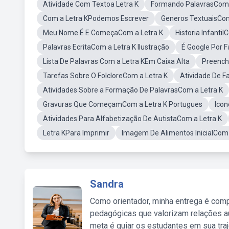
Atividade Com Textoa Letra K
Formando PalavrasCom 
Com a Letra KPodemos Escrever
Generos TextuaisCom
Meu Nome É E ComeçaCom a Letra K
Historia Infanti
Palavras EcritaCom a Letra K Ilustração
É Google Por F
Lista De Palavras Com a Letra KEm Caixa Alta
Preench
Tarefas Sobre O FolcloreCom a Letra K
Atividade De F
Atividades Sobre a Formação De PalavrasCom a Letra K
Gravuras Que ComeçamCom a Letra K Portugues
Ico
Atividades Para Alfabetização De AutistaCom a Letra K
Letra KPara Imprimir
Imagem De Alimentos InicialCom 
Sandra
Como orientador, minha entrega é comp
pedagógicas que valorizam relações au
meta é guiar os estudantes em sua traj