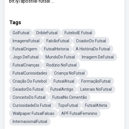
bit.ly/apostila-futsal ...
Tags
GolFutsal
DribleFutsal
FutebolE Futsal
ImagensFutsal
FalcãoFutsal
CriadorDo Futsal
FutsalOrigem
FutsalHistoria
A HistóriaDo Futsal
Jogo DeFutsal
MundoDo Futsal
Imagem DeFutsal
FutsalCrianças
Rodízio NoFutsal
FutsalCuriosidades
Criança NoFutsal
Criação Do Futebol
FutsalAtual
FormaçãoFutsal
CeiadorDo Futsal
FutsalAntigo
Laterais NoFutsal
ConceitoDo Futsal
FutsalNo Cimentão
CuriosidadeDo Futsal
TopoFutsal
FutsalAtleta
Wallpaper FutsalFalcao
APF FutsalFeminino
InternacionalFutsal