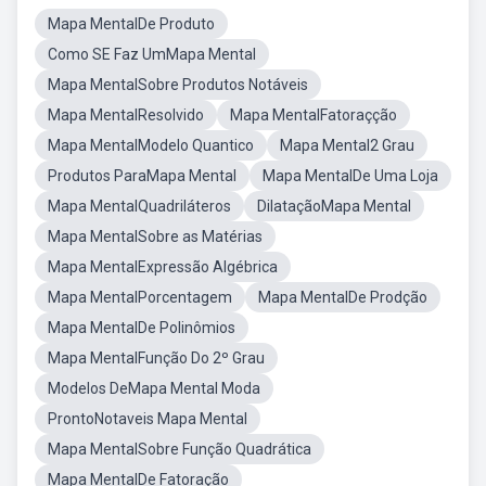
Mapa MentalDe Produto
Como SE Faz UmMapa Mental
Mapa MentalSobre Produtos Notáveis
Mapa MentalResolvido
Mapa MentalFatoraçção
Mapa MentalModelo Quantico
Mapa Mental2 Grau
Produtos ParaMapa Mental
Mapa MentalDe Uma Loja
Mapa MentalQuadriláteros
DilataçãoMapa Mental
Mapa MentalSobre as Matérias
Mapa MentalExpressão Algébrica
Mapa MentalPorcentagem
Mapa MentalDe Prodção
Mapa MentalDe Polinômios
Mapa MentalFunção Do 2º Grau
Modelos DeMapa Mental Moda
ProntoNotaveis Mapa Mental
Mapa MentalSobre Função Quadrática
Mapa MentalDe Fatoração