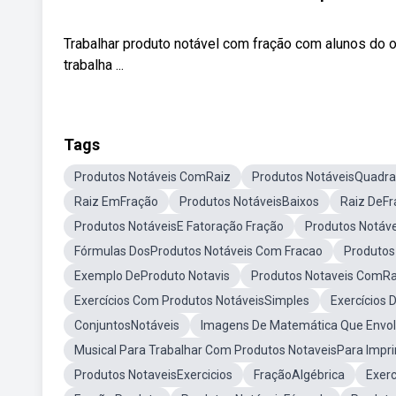
Trabalhar produto notável com fração com alunos do 
trabalha ...
Tags
Produtos Notáveis ComRaiz
Produtos NotáveisQuadr
Raiz EmFração
Produtos NotáveisBaixos
Raiz DeFr
Produtos NotáveisE Fatoração Fração
Produtos Notáve
Fórmulas DosProdutos Notáveis Com Fracao
Produtos
Exemplo DeProduto Notavis
Produtos Notaveis ComRa
Exercícios Com Produtos NotáveisSimples
Exercícios
ConjuntosNotáveis
Imagens De Matemática Que Envol
Musical Para Trabalhar Com Produtos NotaveisPara Impri
Produtos NotaveisExercicios
FraçãoAlgébrica
Exerc