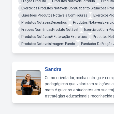
Fração Produto
Produtos NotáveisFórmula
Produto
Exercicios Produtos Notaveis ComGabarito Situações Pr
Questões Produtos Notáveis ComFiguras
ExercícosPr
Produtos NotáveisDesenhos
Produtos NotaveisExercic
Fracoes NuméricasProduto Notável
ExercíciosCom Pro
Produtos NotáveisE Fatoração Exercícios
Produtos No
Produtos NotaveisImagem Fundo
Fundador DaFração 
Sandra
Como orientador, minha entrega é comp
pedagógicas que valorizam relações au
meta é guiar os estudantes em sua traj
estratégias educacionais reconhecidas