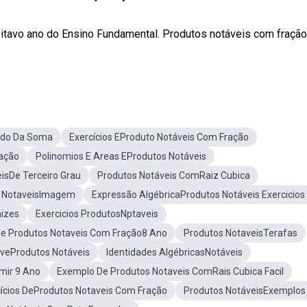
oitavo ano do Ensino Fundamental. Produtos notáveis com fração
ado Da Soma
Exercícios EProduto Notáveis Com Fração
ação
Polinomios E Areas EProdutos Notáveis
isDe Terceiro Grau
Produtos Notáveis ComRaiz Cubica
 NotaveisImagem
Expressão AlgébricaProdutos Notáveis Exercicios
izes
Exercicios ProdutosNptaveis
 De Produtos Notaveis Com Fração8 Ano
Produtos NotaveisTerafas
veProdutos Notáveis
Identidades AlgébricasNotáveis
mir 9 Ano
Exemplo De Produtos Notaveis ComRais Cubica Facil
ícios DeProdutos Notaveis Com Fração
Produtos NotáveisExemplos