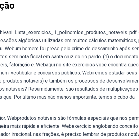
ação
schivani. Lista_exercicios_1_polinomios_produtos_notaveis. pdf
essões algébricas utilizadas em muitos cálculos matemáticos, 
au. Webum homem foi preso pelo crime de descaminho após ser
utos sem nota fiscal em santa cruz do rio pardo. (1) o documento
eis, fatoração e. Webaqui no site exercicios você encontra que
 enem, vestibular e concursos públicos. Webiremos estudar seus
mo produtos notáveis) e também os processos de desenvolvime
os notáveis? Resumidamente, são resultados de multiplicações 
s que. Por último mas não menos importante, temos o cubo da
erior. Webprodutos notáveis são fórmulas especiais que nos per
eira mais rápida e eficiente. Webexercício englobando conceito
dor irracional. nas frações, é preciso lembrar de produtos notáv