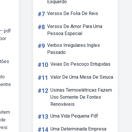
Esquerdo
#7
Versos De Folia De Reis
#8
Versos De Amor Para Uma
 — pdf
Pessoa Especial
por
#9
Verbos Irregulares Ingles
Passado
stões
#10
Veias Do Pescoço Entupidas
nto
#11
Valor De Uma Mesa De Sinuca
entre
#12
Usinas Termoelétricas Fazem
Uso Somente De Fontes
Renováveis.
mitem
#13
Uma Vida Pequena Pdf
 de
eis:
#14
Uma Determinada Empresa