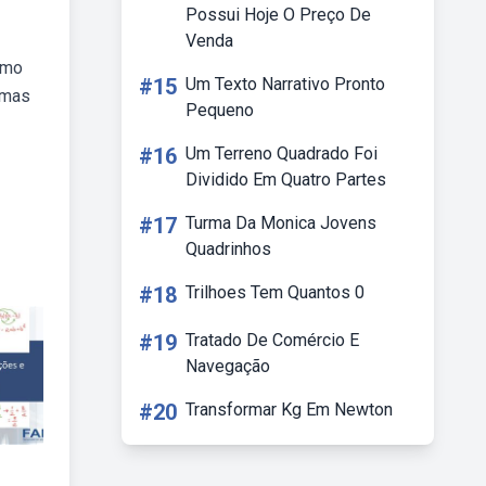
Possui Hoje O Preço De
Venda
smo
#15
Um Texto Narrativo Pronto
umas
Pequeno
#16
Um Terreno Quadrado Foi
Dividido Em Quatro Partes
#17
Turma Da Monica Jovens
Quadrinhos
#18
Trilhoes Tem Quantos 0
#19
Tratado De Comércio E
Navegação
#20
Transformar Kg Em Newton