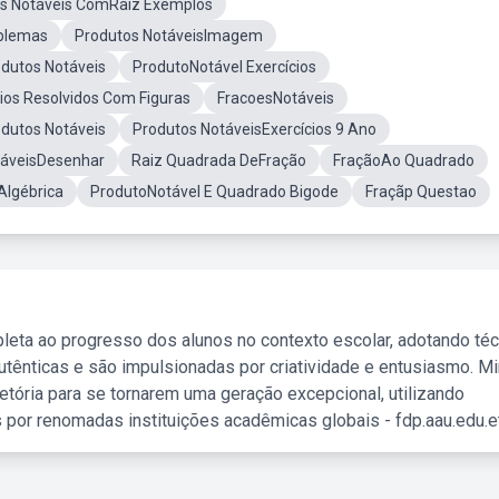
s Notáveis ComRaiz Exemplos
oblemas
Produtos NotáveisImagem
odutos Notáveis
ProdutoNotável Exercícios
ios Resolvidos Com Figuras
FracoesNotáveis
dutos Notáveis
Produtos NotáveisExercícios 9 Ano
táveisDesenhar
Raiz Quadrada DeFração
FraçãoAo Quadrado
Algébrica
ProdutoNotável E Quadrado Bigode
Fraçãp Questao
leta ao progresso dos alunos no contexto escolar, adotando té
tênticas e são impulsionadas por criatividade e entusiasmo. M
etória para se tornarem uma geração excepcional, utilizando
 por renomadas instituições acadêmicas globais - fdp.aau.edu.et