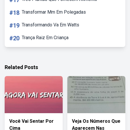
#17
#18
Transformar Mm Em Polegadas
#19
Transformando Va Em Watts
#20
Trança Raiz Em Criança
Related Posts
Você Vai Sentar Por
Veja Os Números Que
Cima
Aparecem Nas